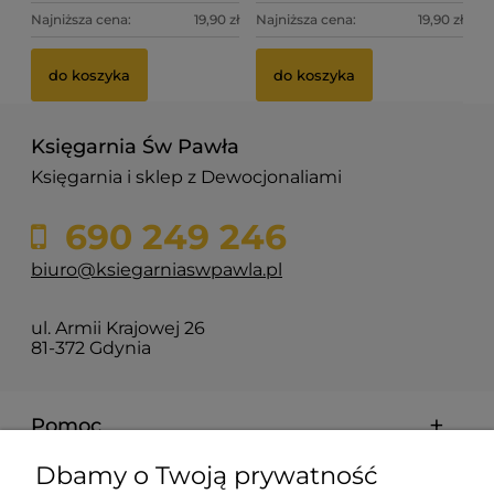
Najniższa cena:
19,90 zł
Najniższa cena:
19,90 zł
do koszyka
do koszyka
Księgarnia Św Pawła
Księgarnia i sklep z Dewocjonaliami
690 249 246
biuro@ksiegarniaswpawla.pl
ul. Armii Krajowej 26
81-372 Gdynia
Pomoc
Dbamy o Twoją prywatność
Dostawa i koszty