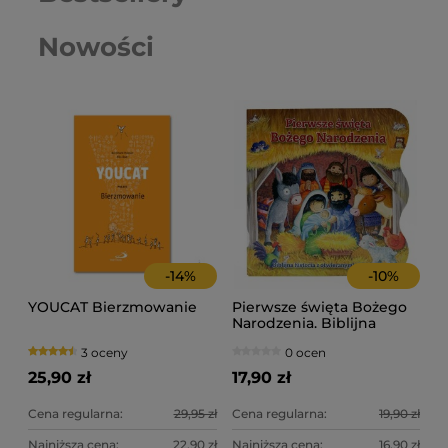
Nowości
-
14
%
-
10
%
YOUCAT Bierzmowanie
Pierwsze święta Bożego
Narodzenia. Biblijna
historia z otwieranymi
3 oceny
0 ocen
okienkami.
25,90 zł
17,90 zł
Cena regularna:
29,95 zł
Cena regularna:
19,90 zł
Najniższa cena:
22,90 zł
Najniższa cena:
16,90 zł