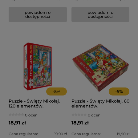
powiadom o
powiadom o
Ta
Te
dostępności
dostępności
3,
49
Ce
Ce
Na
Na
-
5
%
-
5
%
Puzzle - Święty Mikołaj.
Puzzle - Święty Mikołaj. 60
120 elementów.
elementów.
0 ocen
0 ocen
18,91 zł
18,91 zł
Cena regularna:
19,90 zł
Cena regularna:
19,90 zł