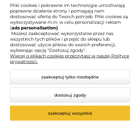
Pliki cookies i pokrewne im technologie umożliwiają
poprawne działanie strony i pomagają nam
Moje konto
dostosować ofertę do Twoich potrzeb. Pliki cookies są
wykorzystywane m.in. w celu personalizacji reklam
(
ads personalisation)
Możesz zaakceptować wykorzystanie przez nas
Gwarancja i zwroty
wszystkich tych plików i przejść do sklepu lub
dostosować użycie plików do swoich preferencji,
wybierając opcję "Dostosuj zgody".
O firmie
Więcej o plikach cookies przeczytasz w naszej Polityce
prywatności.
zaakceptuj tylko niezbędne
dostosuj zgody
zaakceptuj wszystkie
© 2026 www.ksiegarniaswpawla.pl. Wszelkie prawa
zastrzeżone.
Styl graficzny i aplikacje ShopGadget.pl
Sklep
internetowy Shoper Premium