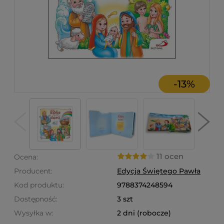
-
13
%
11 ocen
Ocena:
Producent:
Edycja Świętego Pawła
Kod produktu:
9788374248594
Dostępność:
3 szt
Wysyłka w:
2 dni (robocze)