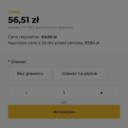
CENA:
56,51 zł
zawiera 5% VAT, bez kosztów dostawy
Cena regularna:
64,95 zł
Najniższa cena z 30 dni przed obniżką:
57,90 zł
*
Grawer:
Bez graweru
Grawer na płytce
-
+
szt.
do koszyka
*
- Pole wymagane