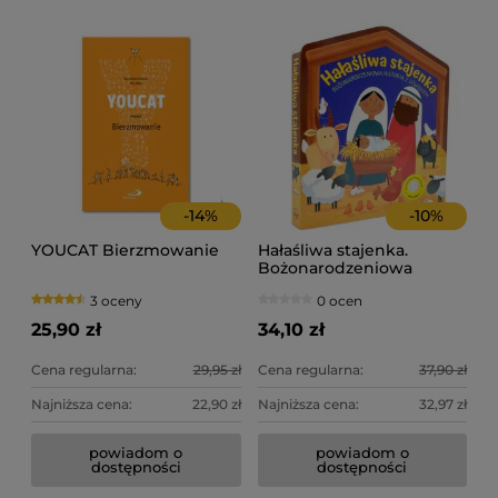
-
14
%
-
10
%
YOUCAT Bierzmowanie
Hałaśliwa stajenka.
Bożonarodzeniowa
historia z dźwiękiem
3 oceny
0 ocen
25,90 zł
34,10 zł
Cena regularna:
29,95 zł
Cena regularna:
37,90 zł
Najniższa cena:
22,90 zł
Najniższa cena:
32,97 zł
powiadom o
powiadom o
dostępności
dostępności