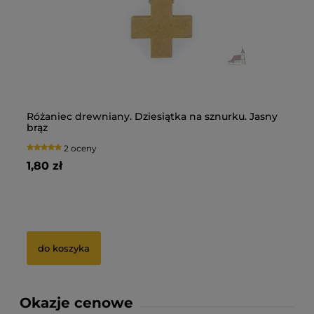
Różaniec drewniany. Dziesiątka na sznurku. Jasny
Pi
brąz
Du
2 oceny
1,80 zł
13
5 zł
Ce
0 zł
Na
do koszyka
Okazje cenowe