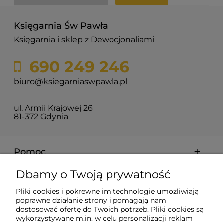
Księgarnia Św Pawła
Księgarnia i sklep z Dewocjonaliami
690 249 246
biuro@ksiegarniaswpawla.pl
ul. Armii Krajowej 26
81-372 Gdynia
Pomoc
Dbamy o Twoją prywatność
Dostawa i koszty
Pliki cookies i pokrewne im technologie umożliwiają
poprawne działanie strony i pomagają nam
Moje konto
dostosować ofertę do Twoich potrzeb. Pliki cookies są
wykorzystywane m.in. w celu personalizacji reklam