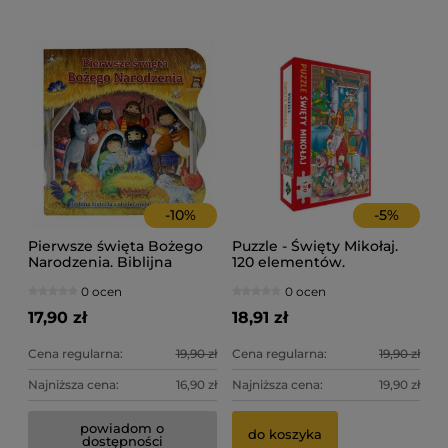
-
10
%
-
5
%
Pierwsze święta Bożego
Puzzle - Święty Mikołaj.
Narodzenia. Biblijna
120 elementów.
historia z otwieranymi
0 ocen
0 ocen
okienkami.
17,90 zł
18,91 zł
Cena regularna:
19,90 zł
Cena regularna:
19,90 zł
Najniższa cena:
16,90 zł
Najniższa cena:
19,90 zł
powiadom o
do koszyka
dostępności