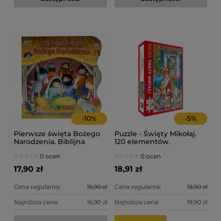
-
10
%
-
5
%
Pierwsze święta Bożego
Puzzle - Święty Mikołaj.
Narodzenia. Biblijna
120 elementów.
historia z otwieranymi
0 ocen
0 ocen
okienkami.
17,90 zł
18,91 zł
Cena regularna:
19,90 zł
Cena regularna:
19,90 zł
Najniższa cena:
16,90 zł
Najniższa cena:
19,90 zł