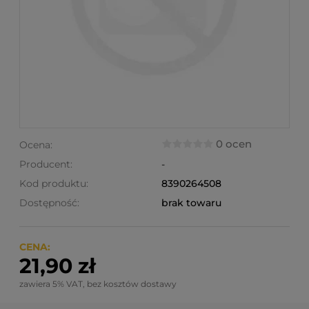
0 ocen
Ocena:
Producent:
-
Kod produktu:
8390264508
Dostępność:
brak towaru
CENA:
21,90 zł
zawiera 5% VAT, bez kosztów dostawy