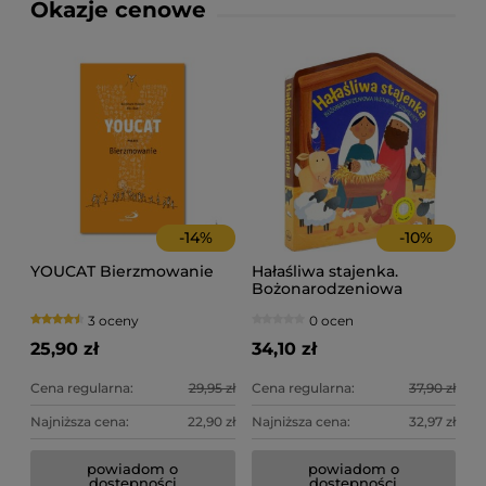
Okazje cenowe
-
14
%
-
10
%
YOUCAT Bierzmowanie
Hałaśliwa stajenka.
Bożonarodzeniowa
historia z dźwiękiem
3 oceny
0 ocen
25,90 zł
34,10 zł
Cena regularna:
29,95 zł
Cena regularna:
37,90 zł
Najniższa cena:
22,90 zł
Najniższa cena:
32,97 zł
powiadom o
powiadom o
dostępności
dostępności