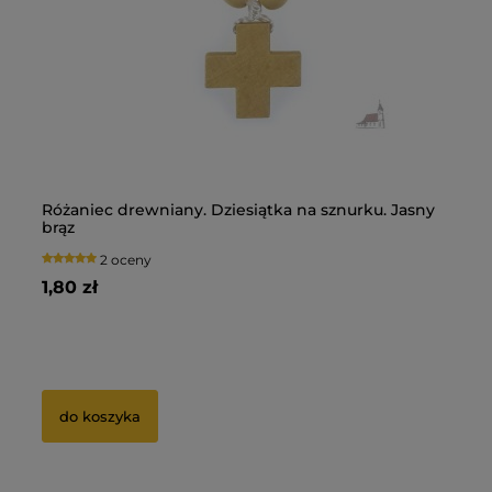
Różaniec drewniany. Dziesiątka na sznurku. Jasny
Pi
brąz
Du
2 oceny
1,80 zł
13
5 zł
Ce
0 zł
Na
do koszyka