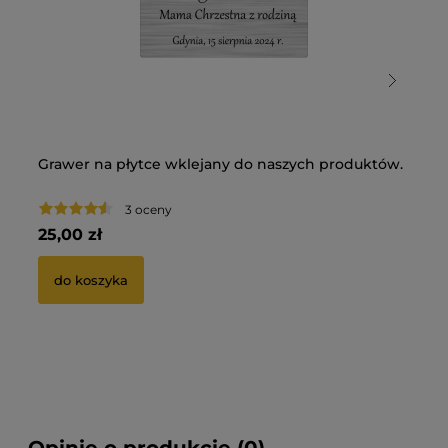
Grawer na płytce wklejany do naszych produktów.
Pi
Du
3 oceny
25,00 zł
13
za
do koszyka
Ce
Naj