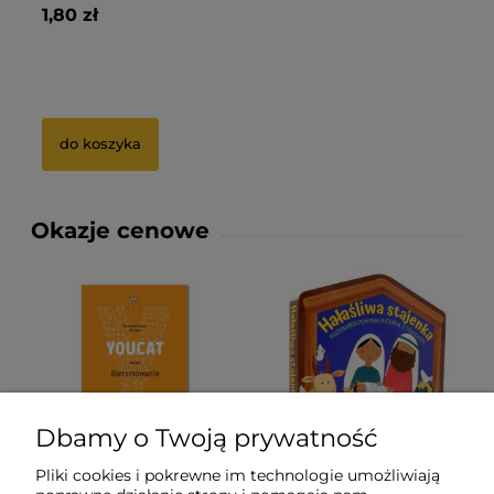
139,90 zł
Cena regularna:
Najniższa cena:
do koszyka
Okazje cenowe
Dbamy o Twoją prywatność
-
14
%
-
10
%
Pliki cookies i pokrewne im technologie umożliwiają