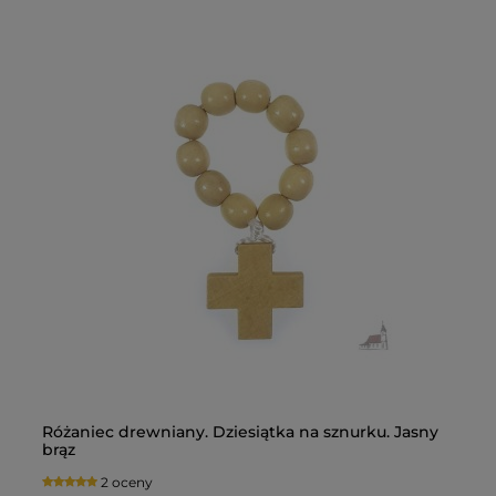
any. Dziesiątka na sznurku. Jasny
Pismo Święte z koment
Duży format. Paginator
827 ocen