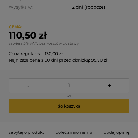
Wysyłka w:
2 dni (robocze)
CENA:
110,50 zł
zawiera 5% VAT, bez kosztów dostawy
Cena regularna:
130,00 zł
Najniższa cena z 30 dni przed obniżką:
95,70 zł
-
+
szt.
do koszyka
zapytaj o produkt
poleć znajomemu
dodaj opinię