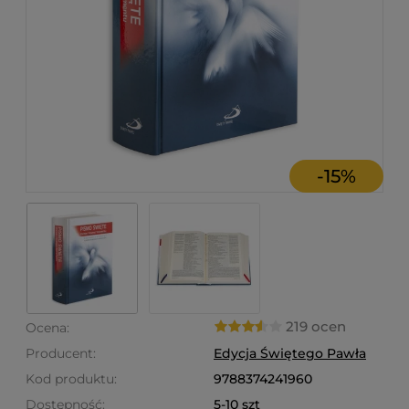
-
15
%
219 ocen
Ocena:
Producent:
Edycja Świętego Pawła
Kod produktu:
9788374241960
Dostępność:
5-10 szt