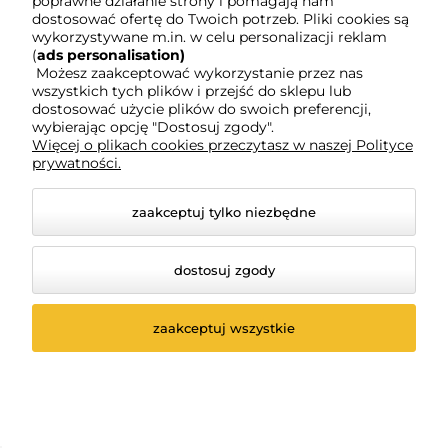
poprawne działanie strony i pomagają nam
YOUCAT Bierzmowanie
Hałaśliwa stajenka.
Bożonarodzeniowa
dostosować ofertę do Twoich potrzeb. Pliki cookies są
historia z dźwiękiem
wykorzystywane m.in. w celu personalizacji reklam
3 oceny
0 ocen
(
ads personalisation)
25,90 zł
34,10 zł
Możesz zaakceptować wykorzystanie przez nas
wszystkich tych plików i przejść do sklepu lub
dostosować użycie plików do swoich preferencji,
Cena regularna:
29,95 zł
Cena regularna:
37,90 zł
wybierając opcję "Dostosuj zgody".
Najniższa cena:
22,90 zł
Najniższa cena:
32,97 zł
Więcej o plikach cookies przeczytasz w naszej Polityce
prywatności.
powiadom o
powiadom o
dostępności
dostępności
zaakceptuj tylko niezbędne
dostosuj zgody
zaakceptuj wszystkie
-
10
%
-
5
%