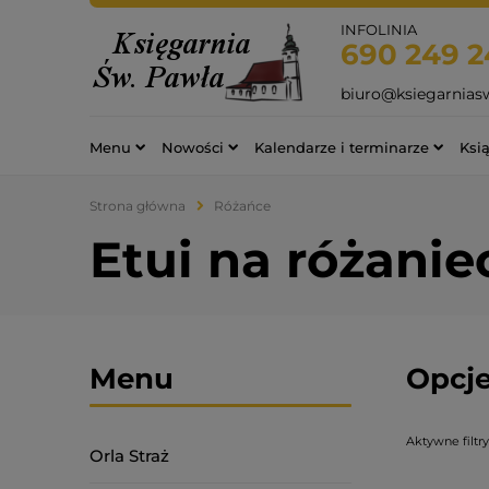
INFOLINIA
690 249 2
biuro@ksiegarnias
Menu
Nowości
Kalendarze i terminarze
Ksią
Strona główna
Różańce
Etui na różanie
Menu
Opcje
Aktywne filtry
Orla Straż