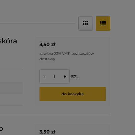
skóra
3,50 zł
zawiera 23% VAT, bez kosztów
dostawy
szt.
-
+
do koszyka
o
3,50 zł