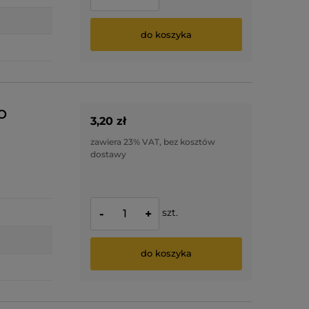
do koszyka
o
3,20 zł
zawiera 23% VAT, bez kosztów
dostawy
szt.
-
+
do koszyka