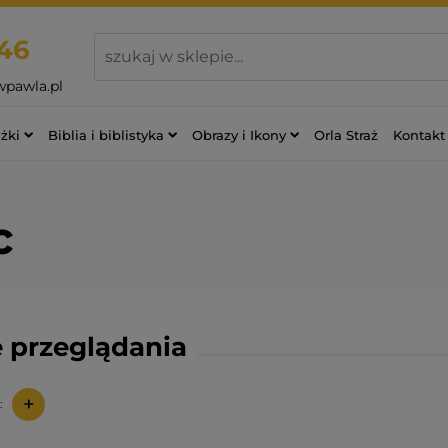
46
wpawla.pl
żki
Biblia i biblistyka
Obrazy i Ikony
Orla Straż
Kontakt
c
 przeglądania
+
: