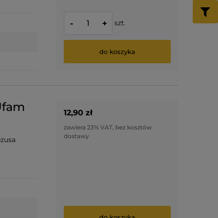
szt.
-
+
do koszyka
 Ufam
12,90 zł
zawiera 23% VAT, bez kosztów
dostawy
ezusa
do koszyka