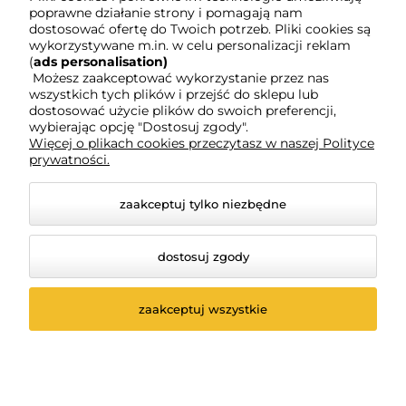
poprawne działanie strony i pomagają nam
Moje konto
dostosować ofertę do Twoich potrzeb. Pliki cookies są
wykorzystywane m.in. w celu personalizacji reklam
(
ads personalisation)
Możesz zaakceptować wykorzystanie przez nas
Gwarancja i zwroty
wszystkich tych plików i przejść do sklepu lub
dostosować użycie plików do swoich preferencji,
wybierając opcję "Dostosuj zgody".
O firmie
Więcej o plikach cookies przeczytasz w naszej Polityce
prywatności.
zaakceptuj tylko niezbędne
dostosuj zgody
zaakceptuj wszystkie
© 2026 www.ksiegarniaswpawla.pl. Wszelkie prawa
zastrzeżone.
Styl graficzny i aplikacje ShopGadget.pl
Sklep
internetowy Shoper Premium