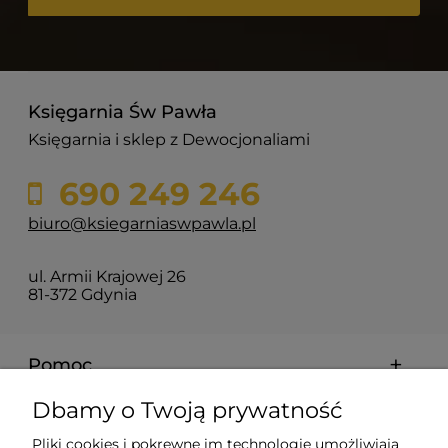
Księgarnia Św Pawła
Księgarnia i sklep z Dewocjonaliami
690 249 246
biuro@ksiegarniaswpawla.pl
ul. Armii Krajowej 26
81-372 Gdynia
Pomoc
Dbamy o Twoją prywatność
Dostawa i koszty
Pliki cookies i pokrewne im technologie umożliwiają