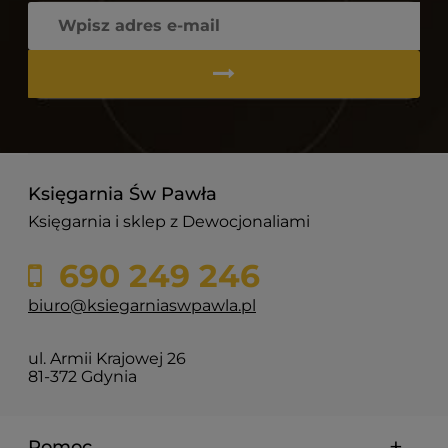
Księgarnia Św Pawła
Księgarnia i sklep z Dewocjonaliami
690 249 246
biuro@ksiegarniaswpawla.pl
ul. Armii Krajowej 26
81-372 Gdynia
Pomoc