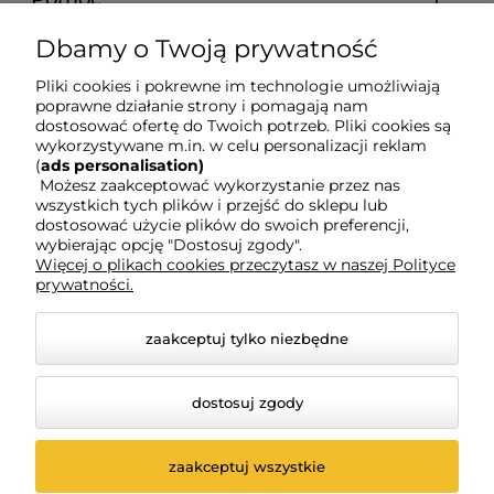
Dbamy o Twoją prywatność
Dostawa i koszty
Pliki cookies i pokrewne im technologie umożliwiają
poprawne działanie strony i pomagają nam
Moje konto
dostosować ofertę do Twoich potrzeb. Pliki cookies są
wykorzystywane m.in. w celu personalizacji reklam
(
ads personalisation)
Gwarancja i zwroty
Możesz zaakceptować wykorzystanie przez nas
wszystkich tych plików i przejść do sklepu lub
dostosować użycie plików do swoich preferencji,
wybierając opcję "Dostosuj zgody".
O firmie
Więcej o plikach cookies przeczytasz w naszej Polityce
prywatności.
zaakceptuj tylko niezbędne
dostosuj zgody
zaakceptuj wszystkie
© 2026 www.ksiegarniaswpawla.pl. Wszelkie prawa