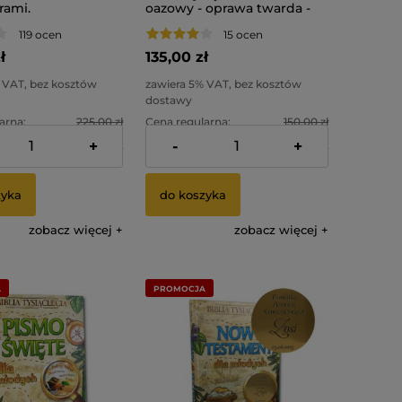
rami.
oazowy - oprawa twarda -
ctwo Pallottinum
paginowana
119 ocen
15 ocen
ł
135,00 zł
 VAT, bez kosztów
zawiera 5% VAT, bez kosztów
dostawy
arna:
225,00 zł
Cena regularna:
150,00 zł
+
-
+
cena:
189,00 zł
Najniższa cena:
127,50 zł
zyka
do koszyka
zobacz więcej
zobacz więcej
A
PROMOCJA