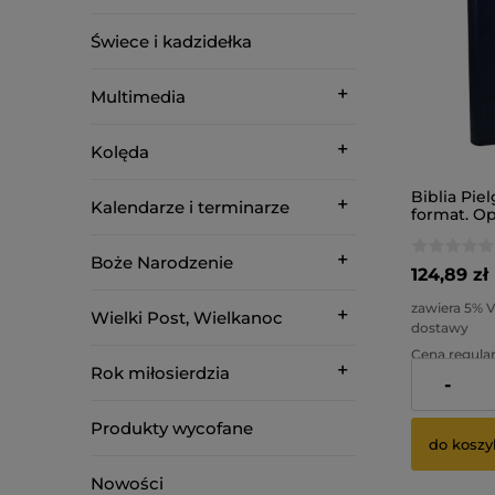
Świece i kadzidełka
Multimedia
Kolęda
Biblia Pie
Kalendarze i terminarze
format. O
Boże Narodzenie
124,89 zł
zawiera 5% 
Wielki Post, Wielkanoc
dostawy
Cena regular
Rok miłosierdzia
-
Najniższa ce
Produkty wycofane
do koszy
Nowości