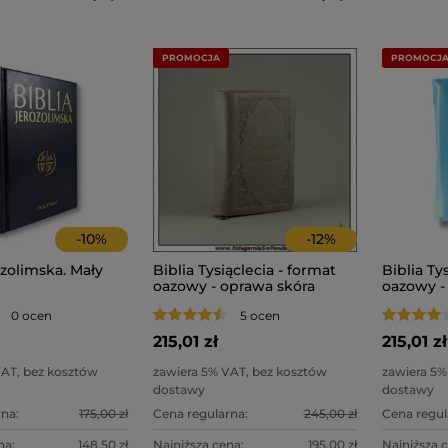
PROMOCJA
PROMOCJ
-
10
%
-
12
%
ozolimska. Mały
Biblia Tysiąclecia - format
Biblia Ty
oazowy - oprawa skóra
oazowy -
beżowa - paginowana
błękitna
0 ocen
5 ocen
215,01 zł
215,01 zł
VAT, bez kosztów
zawiera 5% VAT, bez kosztów
zawiera 5%
dostawy
dostawy
na:
175,00 zł
Cena regularna:
245,00 zł
Cena regul
na:
148,50 zł
Najniższa cena:
195,00 zł
Najniższa 