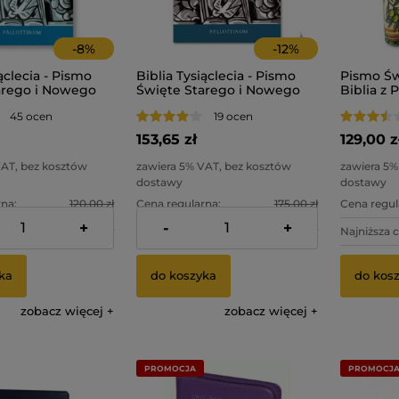
-
8
%
-
12
%
ąclecia - Pismo
Biblia Tysiąclecia - Pismo
Pismo Św
arego i Nowego
Święte Starego i Nowego
Biblia z
u. Format
Testamentu. Paginatory.
Chrztu, 
45 ocen
19 ocen
warda oprawa
Bierzmow
153,65 zł
129,00 z
VAT, bez kosztów
zawiera 5% VAT, bez kosztów
zawiera 5%
dostawy
dostawy
na:
120,00 zł
Cena regularna:
175,00 zł
Cena regul
+
-
+
na:
91,58 zł
Najniższa cena:
144,87 zł
Najniższa 
ka
do koszyka
do kos
zobacz więcej
zobacz więcej
PROMOCJA
PROMOCJ