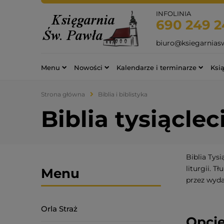
INFOLINIA
690 249 2
biuro@ksiegarnias
Menu
Nowości
Kalendarze i terminarze
Ksią
Strona główna
Biblia i biblistyka
Biblia tysiąclec
Biblia Tys
liturgii. 
Menu
przez wyd
Orla Straż
Opcje