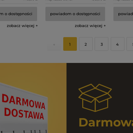
m o dostępności
powiadom o dostępności
powiad
zobacz więcej
zobacz więcej
«
1
2
3
4
Darmowa