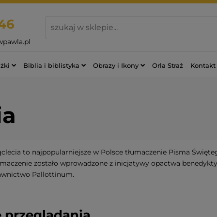
46
wpawla.pl
żki
Biblia i biblistyka
Obrazy i Ikony
Orla Straż
Kontakt
ia
iąclecia to najpopularniejsze w Polsce tłumaczenie Pisma Święt
Tłumaczenie zostało wprowadzone z inicjatywy opactwa benedyk
awnictwo Pallottinum.
 przeglądania