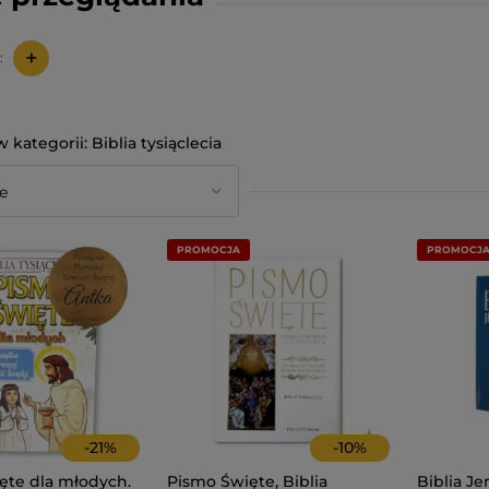
+
:
Biblia tysiąclecia
PROMOCJA
PROMOCJ
-
21
%
-
10
%
ęte dla młodych.
Pismo Święte, Biblia
Biblia Je