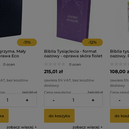
-
11
%
-
12
%
lgrzyma. Mały
Biblia Tysiąclecia - format
Biblia ty
prawa Eco
oazowy - oprawa skóra fiolet
oazowy. 
- paginowana
Świętej
0 ocen
0 ocen
215,01 zł
108,00 z
VAT, bez kosztów
zawiera 5% VAT, bez kosztów
zawiera 5%
dostawy
dostawy
na:
140,00 zł
Cena regularna:
245,00 zł
Cena regul
+
-
+
-
na:
115,57 zł
Najniższa cena:
184,28 zł
Najniższa 
ka
do koszyka
do kos
zobacz więcej
zobacz więcej