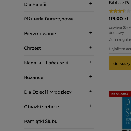
Biblia z P
Dla Parafii
Pamiątka 
Komunii Św
Filmem D
119,00 zł
Biżuteria Bursztynowa
zawiera 5% 
dostawy
Bierzmowanie
Cena regular
Chrzest
Najniższa ce
Medaliki i Łańcuszki
do koszy
Różańce
Dla Dzieci i Młodzieży
PROMOCJA
Obrazki srebrne
Pamiątki Ślubu