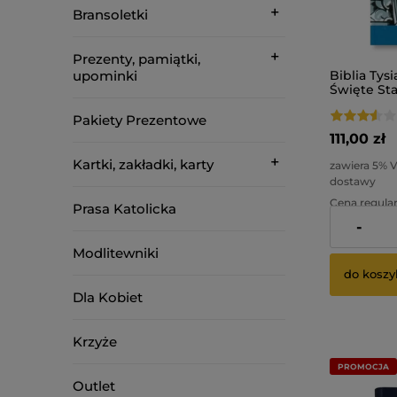
Bransoletki
Prezenty, pamiątki,
upominki
Biblia Tysi
Święte St
Testament
oazowy. T
Pakiety Prezentowe
111,00 zł
Kartki, zakładki, karty
zawiera 5% 
dostawy
Cena regular
Prasa Katolicka
-
Najniższa ce
Modlitewniki
do koszy
Dla Kobiet
Krzyże
PROMOCJA
Outlet