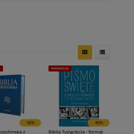
A
PROMOCJA
-
12
%
-
10
%
rozolimska z
Biblia Tysiąclecia - format