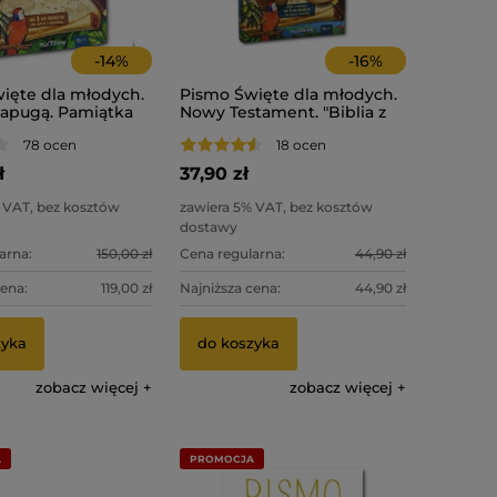
-
14
%
-
16
%
ięte dla młodych.
Pismo Święte dla młodych.
 Papugą. Pamiątka
Nowy Testament. "Biblia z
Komunii,
papugą".
78 ocen
18 ocen
ania.
ł
37,90 zł
 VAT, bez kosztów
zawiera 5% VAT, bez kosztów
dostawy
arna:
150,00 zł
Cena regularna:
44,90 zł
cena:
119,00 zł
Najniższa cena:
44,90 zł
zyka
do koszyka
zobacz więcej
zobacz więcej
A
PROMOCJA