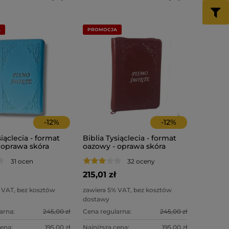
A
PROMOCJA
-
12
%
-
12
%
siąclecia - format
Biblia Tysiąclecia - format
 oprawa skóra
oazowy - oprawa skóra
 - paginowana
bordo - paginowana
31 ocen
32 oceny
215,01 zł
 VAT, bez kosztów
zawiera 5% VAT, bez kosztów
dostawy
arna:
245,00 zł
Cena regularna:
245,00 zł
cena:
195,00 zł
Najniższa cena:
195,00 zł