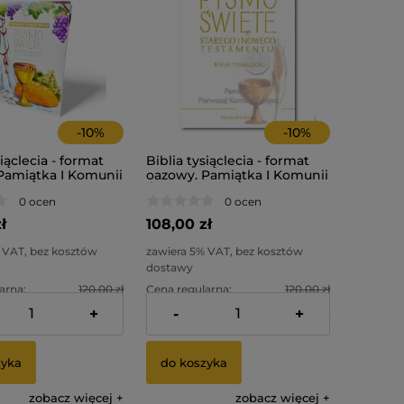
-
10
%
-
10
%
siąclecia - format
Biblia tysiąclecia - format
Pamiątka I Komunii
oazowy. Pamiątka I Komunii
Świętej ( kłos )
0 ocen
0 ocen
ł
108,00 zł
 VAT, bez kosztów
zawiera 5% VAT, bez kosztów
dostawy
arna:
120,00 zł
Cena regularna:
120,00 zł
+
-
+
cena:
120,00 zł
Najniższa cena:
89,10 zł
zyka
do koszyka
zobacz więcej
zobacz więcej