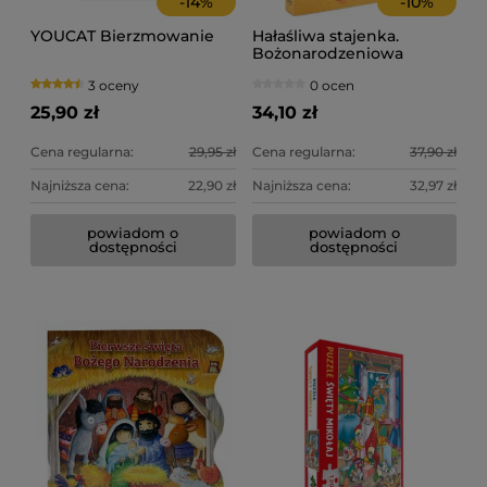
-
14
%
-
10
%
YOUCAT Bierzmowanie
Hałaśliwa stajenka.
Bożonarodzeniowa
historia z dźwiękiem
3 oceny
0 ocen
25,90 zł
34,10 zł
Cena regularna:
29,95 zł
Cena regularna:
37,90 zł
Najniższa cena:
22,90 zł
Najniższa cena:
32,97 zł
powiadom o
powiadom o
Ta
Te
dostępności
dostępności
3,
49
Ce
Ce
Na
Na