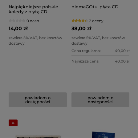
Naj­pięk­niej­sze pol­skie
niemaGOtu. płyta CD
kolędy z płytą CD
0 ocen
2 oceny
14,00 zł
38,00 zł
zawiera 5% VAT, bez kosztów
zawiera 5% VAT, bez kosztów
dostawy
dostawy
Cena regularna:
40,00 zł
Najniższa cena:
40,00 zł
powiadom o
powiadom o
dostępności
dostępności