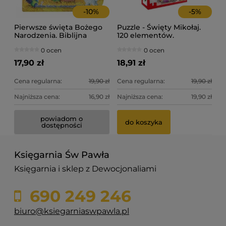
-
10
%
-
5
%
Pierwsze święta Bożego
Puzzle - Święty Mikołaj.
Narodzenia. Biblijna
120 elementów.
historia z otwieranymi
0 ocen
0 ocen
okienkami.
17,90 zł
18,91 zł
Cena regularna:
19,90 zł
Cena regularna:
19,90 zł
Najniższa cena:
16,90 zł
Najniższa cena:
19,90 zł
powiadom o
do koszyka
dostępności
Księgarnia Św Pawła
Księgarnia i sklep z Dewocjonaliami
690 249 246
biuro@ksiegarniaswpawla.pl