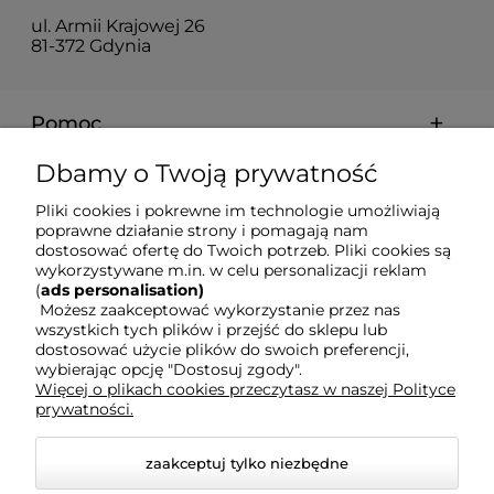
ul. Armii Krajowej 26
81-372 Gdynia
Pomoc
Dbamy o Twoją prywatność
Dostawa i koszty
Pliki cookies i pokrewne im technologie umożliwiają
poprawne działanie strony i pomagają nam
Moje konto
dostosować ofertę do Twoich potrzeb. Pliki cookies są
wykorzystywane m.in. w celu personalizacji reklam
(
ads personalisation)
Możesz zaakceptować wykorzystanie przez nas
Gwarancja i zwroty
wszystkich tych plików i przejść do sklepu lub
dostosować użycie plików do swoich preferencji,
wybierając opcję "Dostosuj zgody".
O firmie
Więcej o plikach cookies przeczytasz w naszej Polityce
prywatności.
zaakceptuj tylko niezbędne