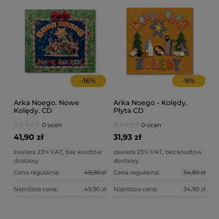
-
16
%
-
9
%
Arka Noego. Nowe
Arka Noego - Kolędy.
Kolędy. CD
Płyta CD
0 ocen
0 ocen
41,90 zł
31,93 zł
zawiera 23% VAT, bez kosztów
zawiera 23% VAT, bez kosztów
dostawy
dostawy
Cena regularna:
49,90 zł
Cena regularna:
34,90 zł
Najniższa cena:
49,90 zł
Najniższa cena:
34,90 zł