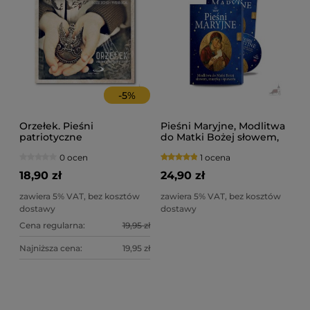
-
5
%
Orzełek. Pieśni
Pieśni Maryjne, Modlitwa
patriotyczne
do Matki Bożej słowem,
muzyką i śpiewem, CD,
0 ocen
1 ocena
audiobook
18,90 zł
24,90 zł
zawiera 5% VAT, bez kosztów
zawiera 5% VAT, bez kosztów
dostawy
dostawy
Cena regularna:
19,95 zł
Najniższa cena:
19,95 zł