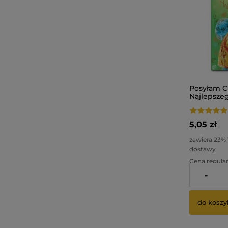
Posyłam Ci
Najlepszeg
kopertą.
5,05 zł
zawiera 23%
dostawy
Cena regular
-
Najniższa ce
do koszy