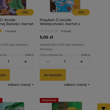
-
15
%
-
15
%
Ci Anioła
Posyłam Ci Anioła
nej Radości. Karnet
Wdzięczności. Karnet z
. Seria Z Aniołami.
kopertą.
1 ocena
0 ocen
5,05 zł
% VAT, bez kosztów
zawiera 23% VAT, bez kosztów
dostawy
arna:
5,95 zł
Cena regularna:
5,95 zł
+
-
+
cena:
4,50 zł
Najniższa cena:
4,05 zł
zyka
do koszyka
zobacz więcej
zobacz więcej
A
PROMOCJA