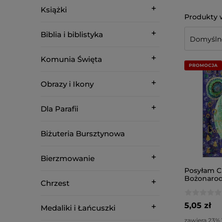
Książki
Biblia i biblistyka
Komunia Święta
PROMOCJA
Obrazy i Ikony
Dla Parafii
Biżuteria Bursztynowa
Bierzmowanie
Posyłam Ci
Bożonaro
Chrzest
Nowiny. Ka
Seria Z An
5,05 zł
Medaliki i Łańcuszki
zawiera 23%