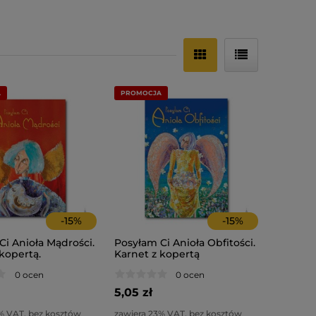
A
PROMOCJA
-
15
%
-
15
%
Ci Anioła Mądrości.
Posyłam Ci Anioła Obfitości.
kopertą.
Karnet z kopertą
0 ocen
0 ocen
5,05 zł
% VAT, bez kosztów
zawiera 23% VAT, bez kosztów