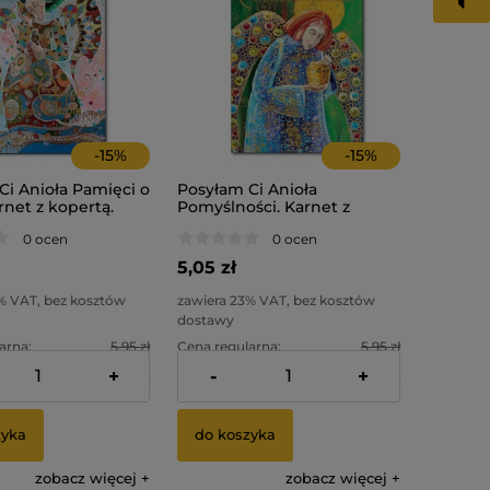
-
15
%
-
15
%
Ci Anioła Pamięci o
Posyłam Ci Anioła
rnet z kopertą.
Pomyślności. Karnet z
kopertą.
0 ocen
0 ocen
5,05 zł
% VAT, bez kosztów
zawiera 23% VAT, bez kosztów
dostawy
arna:
5,95 zł
Cena regularna:
5,95 zł
+
-
+
cena:
4,05 zł
Najniższa cena:
4,05 zł
zyka
do koszyka
zobacz więcej
zobacz więcej