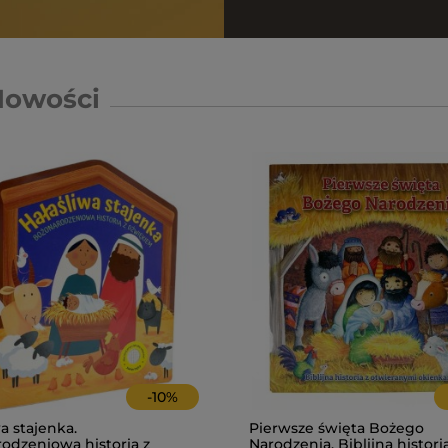
Nowości
-
10
%
a stajenka.
Pierwsze święta Bożego
odzeniowa historia z
Narodzenia. Biblijna histori