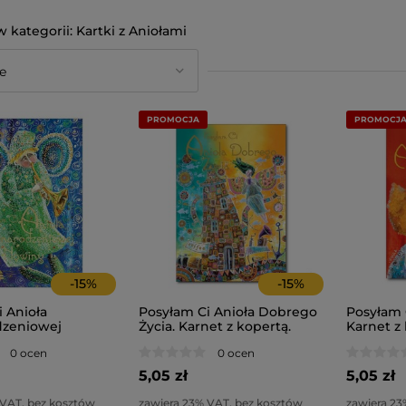
Kartki z Aniołami
PROMOCJA
PROMOCJ
-
15
%
-
15
%
 Anioła
Posyłam Ci Anioła Dobrego
Posyłam 
dzeniowej
Życia. Karnet z kopertą.
Karnet z 
rnet z kopertą.
0 ocen
0 ocen
iołami.
5,05 zł
5,05 zł
 VAT, bez kosztów
zawiera 23% VAT, bez kosztów
zawiera 23