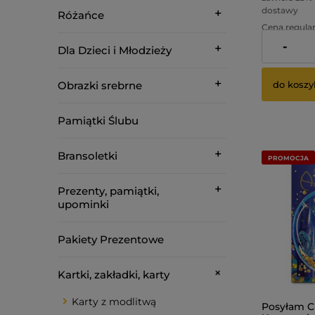
dostawy
Różańce
Cena regular
-
Dla Dzieci i Młodzieży
Najniższa ce
do koszy
Obrazki srebrne
Pamiątki Ślubu
Bransoletki
PROMOCJA
Prezenty, pamiątki,
upominki
Pakiety Prezentowe
Kartki, zakładki, karty
Karty z modlitwą
Posyłam C