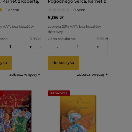
. Karnet z kopertą.
Pogodnego Serca. Karnet z
kopertą.
1 ocena
0 ocen
5,05 zł
% VAT, bez kosztów
zawiera 23% VAT, bez kosztów
dostawy
arna:
5,95 zł
Cena regularna:
5,95 zł
+
-
+
cena:
4,05 zł
Najniższa cena:
4,05 zł
zyka
do koszyka
zobacz więcej
zobacz więcej
A
PROMOCJA