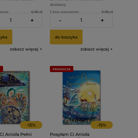
dostawy
arna:
5,95 zł
Cena regularna:
5,95 zł
+
-
+
cena:
4,05 zł
Najniższa cena:
4,05 zł
zyka
do koszyka
zobacz więcej
zobacz więcej
A
PROMOCJA
-
15
%
-
15
%
i Anioła Pełni
Posyłam Ci Anioła