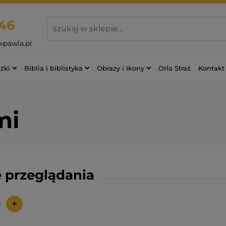
46
wpawla.pl
żki
Biblia i biblistyka
Obrazy i Ikony
Orla Straż
Kontakt
mi
 przeglądania
+
: