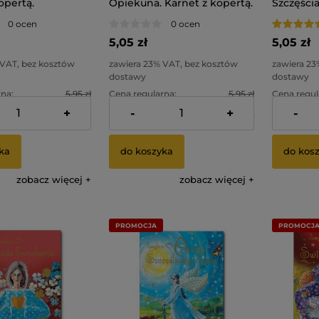
opertą.
Opiekuna. Karnet z kopertą.
Szczęścia
0 ocen
0 ocen
5,05 zł
5,05 zł
 VAT, bez kosztów
zawiera 23% VAT, bez kosztów
zawiera 23
dostawy
dostawy
na:
5,95 zł
Cena regularna:
5,95 zł
Cena regul
+
-
+
-
na:
4,05 zł
Najniższa cena:
4,05 zł
Najniższa 
ka
do koszyka
do kos
zobacz więcej
zobacz więcej
PROMOCJA
PROMOCJ