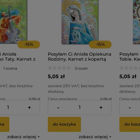
-
15
%
-
15
%
 Anioła
Posyłam Ci Anioła Opiekuna
Posyłam 
o Taty. Karnet z
Rodziny. Karnet z kopertą
Tobie. Ka
1 ocena
0 ocen
5,05 zł
5,05 zł
 VAT, bez kosztów
zawiera 23% VAT, bez kosztów
zawiera 23
dostawy
dostawy
na:
5,95 zł
Cena regularna:
5,95 zł
Cena regul
+
-
+
-
na:
4,05 zł
Najniższa cena:
4,05 zł
Najniższa 
ka
do koszyka
do kos
zobacz więcej
zobacz więcej