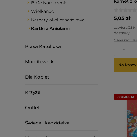
Karnet z k
Boże Narodzenie
Wielkanoc
5,05 zł
Karnety okolicznościowe
zawiera 23%
Kartki z Aniołami
dostawy
Cena regular
Prasa Katolicka
-
Najniższa ce
Modlitewniki
do koszy
Dla Kobiet
Krzyże
PROMOCJA
Outlet
Świece i kadzidełka