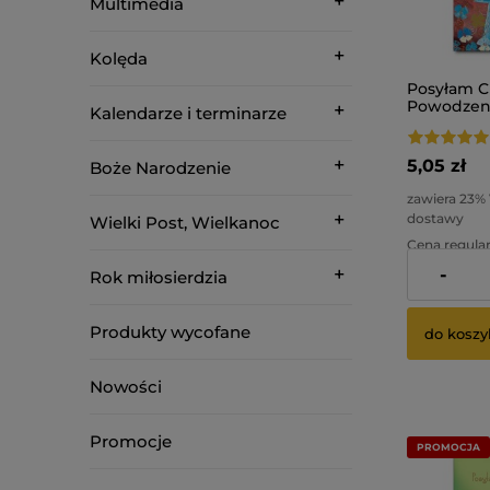
Multimedia
Kolęda
Posyłam Ci
Powodzeni
Kalendarze i terminarze
kopertą.
5,05 zł
Boże Narodzenie
zawiera 23%
dostawy
Wielki Post, Wielkanoc
Cena regular
-
Rok miłosierdzia
Najniższa ce
Produkty wycofane
do koszy
Nowości
Promocje
PROMOCJA