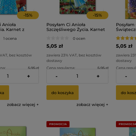
-
15
%
-
15
%
 Anioła
Posyłam Ci Anioła
Posyłam 
a. Karnet z
Szczęśliwego Życia. Karnet
Świątecz
z kopertą.
z kopertą
1 ocena
0 ocen
5,05 zł
5,05 zł
 VAT, bez kosztów
zawiera 23% VAT, bez kosztów
zawiera 23
dostawy
dostawy
na:
5,95 zł
Cena regularna:
5,95 zł
Cena regul
+
-
+
-
na:
4,05 zł
Najniższa cena:
4,05 zł
Najniższa 
ka
do koszyka
do kos
zobacz więcej
zobacz więcej
PROMOCJA
PROMOCJ