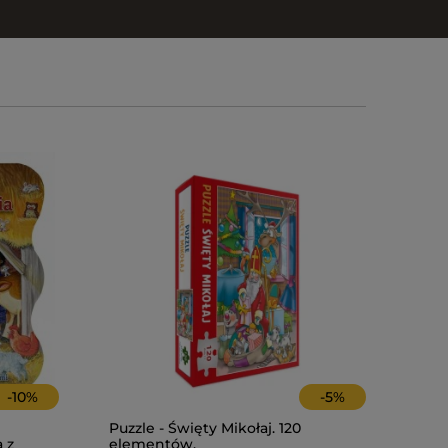
-
10
%
-
5
%
Puzzle - Święty Mikołaj. 120
a z
elementów.
Terminarz