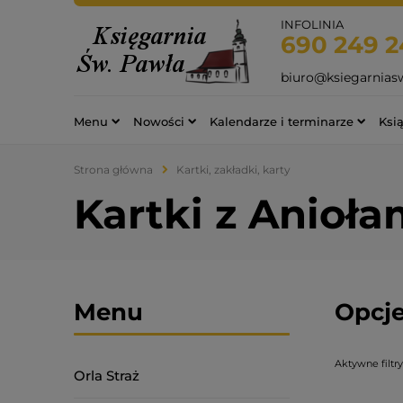
INFOLINIA
690 249 2
biuro@ksiegarnias
Menu
Nowości
Kalendarze i terminarze
Ksią
Strona główna
Kartki, zakładki, karty
Kartki z Anioła
Menu
Opcje
Aktywne filtry
Orla Straż