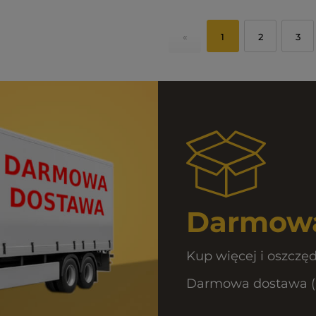
«
1
2
3
Darmowa
Kup więcej i oszczęd
Darmowa dostawa (Or