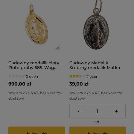
Cudowny medalik złoty.
Cudowny Medalik.
Złoto próby 585. Waga
Srebrny medalik Matka
1,09 gr
Boska Niepokalana
0 ocen
7 ocen
990,00 zł
39,00 zł
zawiera 23% VAT, bez kosztów
zawiera 23% VAT, bez kosztów
dostawy
dostawy
-
+
szt.
do koszyka
do koszyka