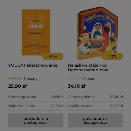
-
14
%
-
10
%
YOUCAT Bierzmowanie
Hałaśliwa stajenka.
Bożonarodzeniowa
historia z dźwiękiem
3 oceny
0 ocen
25,90 zł
34,10 zł
Cena regularna:
29,95 zł
Cena regularna:
37,90 zł
Najniższa cena:
22,90 zł
Najniższa cena:
32,97 zł
powiadom o
powiadom o
Ta
Te
dostępności
dostępności