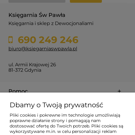
Księgarnia Św Pawła
Księgarnia i sklep z Dewocjonaliami
690 249 246
biuro@ksiegarniaswpawla.pl
ul. Armii Krajowej 26
81-372 Gdynia
Pomoc
Dbamy o Twoją prywatność
Dostawa i koszty
Pliki cookies i pokrewne im technologie umożliwiają
poprawne działanie strony i pomagają nam
Moje konto
dostosować ofertę do Twoich potrzeb. Pliki cookies są
wykorzystywane m.in. w celu personalizacji reklam