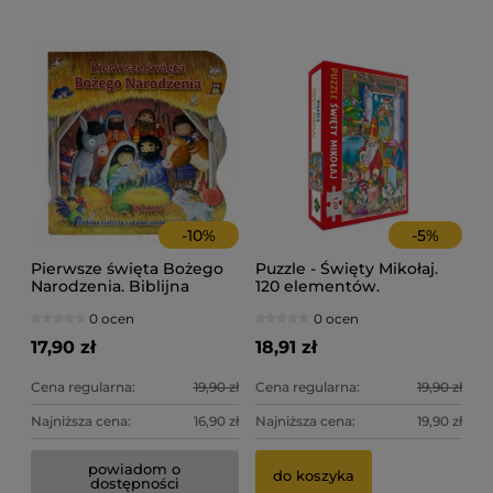
3,
49
Ce
Ce
Na
Na
-
10
%
-
5
%
Pierwsze święta Bożego
Puzzle - Święty Mikołaj.
Narodzenia. Biblijna
120 elementów.
historia z otwieranymi
0 ocen
0 ocen
okienkami.
17,90 zł
18,91 zł
Cena regularna:
19,90 zł
Cena regularna:
19,90 zł
Najniższa cena:
16,90 zł
Najniższa cena:
19,90 zł
powiadom o
do koszyka
dostępności