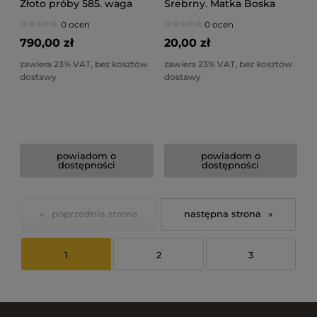
Złoto próby 585. waga
Srebrny. Matka Boska
0,82gr
Niepokalana.
0 ocen
0 ocen
790,00 zł
20,00 zł
zawiera 23% VAT, bez kosztów
zawiera 23% VAT, bez kosztów
dostawy
dostawy
powiadom o
powiadom o
dostępności
dostępności
«
»
1
2
3