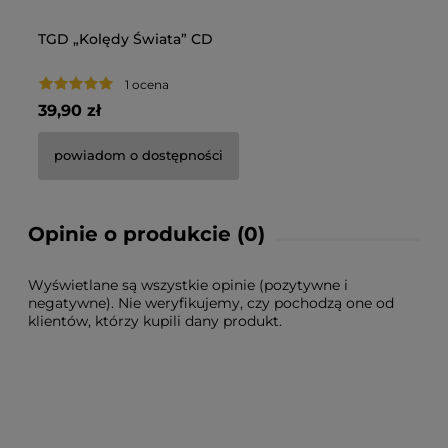
TGD „Kolędy Świata” CD
TG
1 ocena
39,90 zł
37
powiadom o dostępności
Opinie o produkcie (0)
Wyświetlane są wszystkie opinie (pozytywne i
negatywne). Nie weryfikujemy, czy pochodzą one od
klientów, którzy kupili dany produkt.