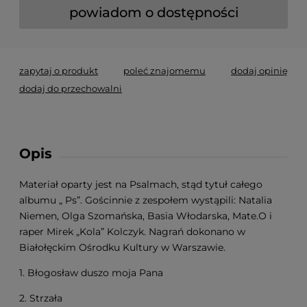
powiadom o dostępności
zapytaj o produkt
poleć znajomemu
dodaj opinię
dodaj do przechowalni
Opis
Materiał oparty jest na Psalmach, stąd tytuł całego
albumu „ Ps”. Gościnnie z zespołem wystąpili: Natalia
Niemen, Olga Szomańska, Basia Włodarska, Mate.O i
raper Mirek „Kola” Kolczyk. Nagrań dokonano w
Białołęckim Ośrodku Kultury w Warszawie.
1. Błogosław duszo moja Pana
2. Strzała