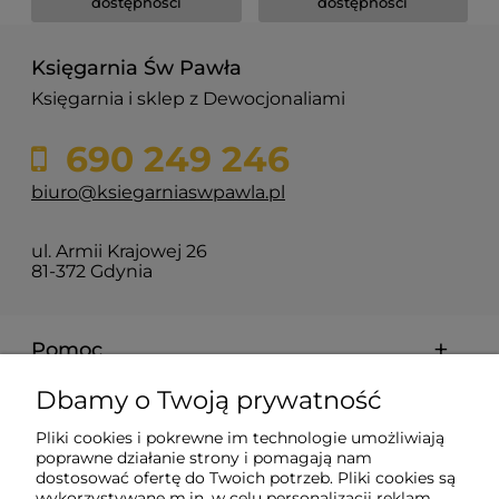
dostępności
dostępności
Księgarnia Św Pawła
Księgarnia i sklep z Dewocjonaliami
690 249 246
biuro@ksiegarniaswpawla.pl
ul. Armii Krajowej 26
81-372 Gdynia
Pomoc
Dbamy o Twoją prywatność
Dostawa i koszty
Pliki cookies i pokrewne im technologie umożliwiają
poprawne działanie strony i pomagają nam
Moje konto
dostosować ofertę do Twoich potrzeb. Pliki cookies są
wykorzystywane m.in. w celu personalizacji reklam