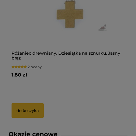
Różaniec drewniany. Dziesiątka na sznurku. Jasny
Pi
brąz
Du
2 oceny
1,80 zł
13
5 zł
Ce
0 zł
Na
do koszyka
Okazje cenowe