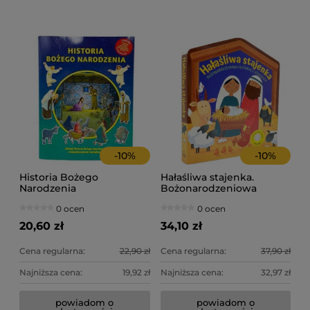
-
10
%
-
10
%
Historia Bożego
Hałaśliwa stajenka.
Narodzenia
Bożonarodzeniowa
historia z dźwiękiem
0 ocen
0 ocen
20,60 zł
34,10 zł
Cena regularna:
22,90 zł
Cena regularna:
37,90 zł
Najniższa cena:
19,92 zł
Najniższa cena:
32,97 zł
powiadom o
powiadom o