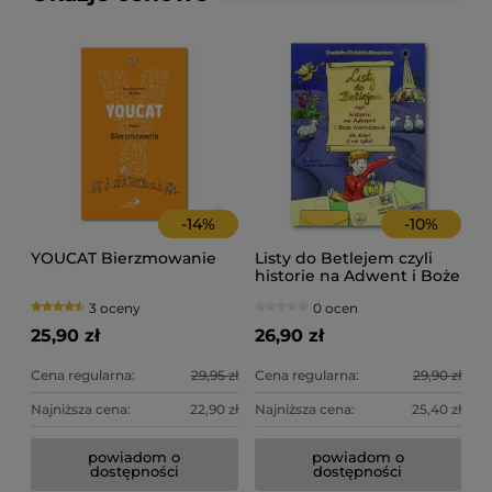
-
14
%
-
10
%
YOUCAT Bierzmowanie
Listy do Betlejem czyli
historie na Adwent i Boże
Narodzenie. Dominika
3 oceny
0 ocen
Stadnicka-Strzembosz
25,90 zł
26,90 zł
Cena regularna:
29,95 zł
Cena regularna:
29,90 zł
Najniższa cena:
22,90 zł
Najniższa cena:
25,40 zł
powiadom o
powiadom o
dostępności
dostępności