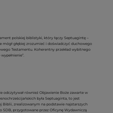
ment polskiej biblistyki, który łączy Septuagintę –
ędzie mógł głębiej zrozumieć i doświadczyć duchowego
Nowego Testamentu. Koherentny przekład wybitnego
 wypełnienie”.
etle odczytywał również Objawienie Boże zawarte w
nochrześcijańskich była Septuaginta, to jest
Biblii, zrealizowanym na podstawie najstarszych
ego SDB, przygotowane przez Oficynę Wydawniczą