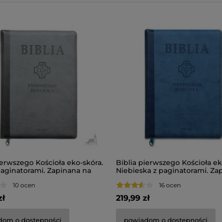
ierwszego Kościoła eko-skóra.
Biblia pierwszego Kościoła ek
paginatorami. Zapinana na
Niebieska z paginatorami. Za
na zamek.
10 ocen
16 ocen
zł
219,99 zł
dom o dostępności
powiadom o dostępności