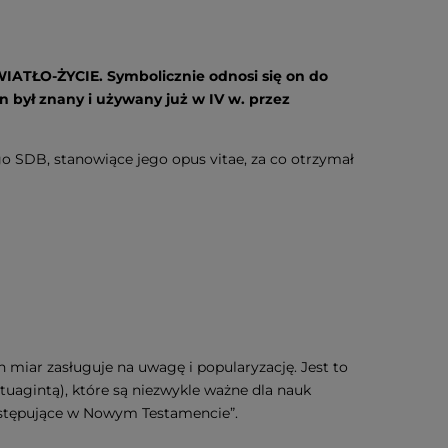
ŚWIATŁO-ŻYCIE. Symbolicznie odnosi się on do
ten był znany i używany już w IV w. przez
o SDB, stanowiące jego opus vitae, za co otrzymał
 miar zasługuje na uwagę i popularyzację. Jest to
uagintą), które są niezwykle ważne dla nauk
 występujące w Nowym Testamencie”.