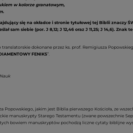
rukiem w kolorze granatowym,
ym
.
dujący się na okładce i stronie tytułowej tej Biblii znaczy 
ał sam siebie (por. J 8,12; J 12,46 oraz J 11,25; J 14,6). Znak 
 translatorskie dokonane przez ks. prof. Remigiusza Popowskieg
h DIAMENTOWY FENIKS
”.
 Nauk
 Popowskiego, jakim jest Biblia pierwszego Kościoła, ze wszech
eckie manuskrypty Starego Testamentu (zwane powszechnie Sept
ki. Z tych bowiem manuskryptów pochodzą liczne cytaty biblijne