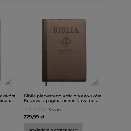
o-skóra.
Biblia pierwszego Kościoła eko-skóra.
Ilustrowa
pinana
Brązowa z paginatorami. Na zamek.
Kościoła.
brzegi kar
0 ocen
229,99 zł
199,00 zł
powiadom o dostępności
powiado