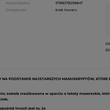
Kod produktu:
9788378298847
Dostępność:
brak towaru
za
do
NY NA PODSTAWIE NAJSTARSZYCH MANUSKRYPTÓW, KTÓRE B
 została zrealizowana w oparciu o teksty masoreckie, które 
ioła.
pośród innych jest to, że