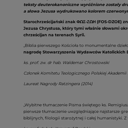
teksty deuterokanoniczne wyróżnione zostały d
a słowa Jezusa wydrukowano kolorem czerwon
Starochrześcijański znak ΦΩΣ-ΖΩΗ (FOS-DZOE) znaj
Jezusa Chrystusa, który tymi właśnie słowami określ
chrześcijan na terenach Syrii.
„Biblia pierwszego Kościoła to monumentalne dzieło
nagrodę Stowarzyszenia Wydawców Katolickic
ks. prof. zw. dr hab. Waldemar Chrostowski
Członek Komitetu Teologicznego Polskiej Akademii
Laureat Nagrody Ratzingera (2014)
„Wybitne tłumaczenie Pisma świętego ks. Remigiusza
pierwsze tłumaczenie uwzględniające najstarsze gr
biblijnych, filologii starożytnej i całej humanisty