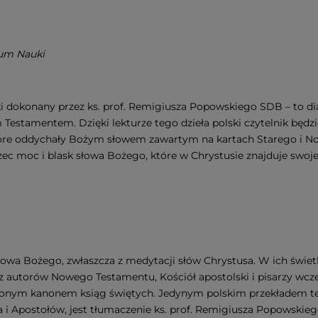
um Nauki
ki dokonany przez ks. prof. Remigiusza Popowskiego SDB – to dia
ym Testamentem. Dzięki lekturze tego dzieła polski czytelnik b
tóre oddychały Bożym słowem zawartym na kartach Starego i 
ec moc i blask słowa Bożego, które w Chrystusie znajduje swoje
 słowa Bożego, zwłaszcza z medytacji słów Chrystusa. W ich świ
z autorów Nowego Testamentu, Kościół apostolski i pisarzy wczes
zonym kanonem ksiąg świętych. Jedynym polskim przekładem tej 
 i Apostołów, jest tłumaczenie ks. prof. Remigiusza Popowski