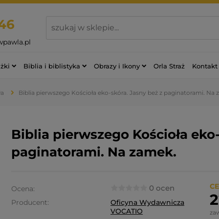
46
wpawla.pl
żki
Biblia i biblistyka
Obrazy i Ikony
Orla Straż
Kontakt
ła
Biblia pierwszego Kościoła eko-skóra. Jasny beż z paginatorami. Na
Biblia pierwszego Kościoła eko-
paginatorami. Na zamek.
CE
0 ocen
Ocena:
2
Producent:
Oficyna Wydawnicza
VOCATIO
za