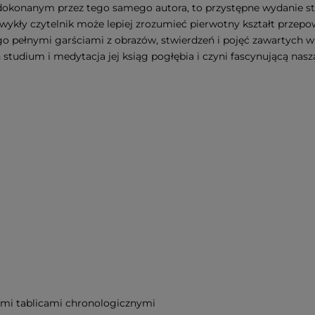
konanym przez tego samego autora, to przystępne wydanie st
 zwykły czytelnik może lepiej zrozumieć pierwotny kształt przep
go pełnymi garściami z obrazów, stwierdzeń i pojęć zawartych w
studium i medytacja jej ksiąg pogłębia i czyni fascynującą naszą
nymi tablicami chronologicznymi