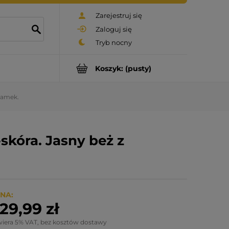
Zarejestruj się
Zaloguj się
Koszyk:
(pusty)
 zamek.
skóra. Jasny beż z
NA:
29,99 zł
wiera 5% VAT, bez kosztów dostawy