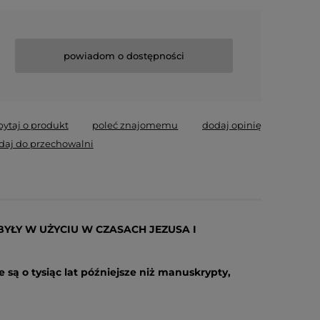
powiadom o dostępności
pytaj o produkt
poleć znajomemu
dodaj opinię
daj do przechowalni
YŁY W UŻYCIU W CZASACH JEZUSA I
są o tysiąc lat późniejsze niż manuskrypty,