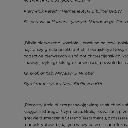
ks. prof. dr hab. Krzysztof Bardski
Kierownik Katedry Hermeneutyki Biblijnej UKSW
Ekspert Nauk Humanistycznych Narodowego Centr
„Biblia pierwszego Kościoła – przekład na język pols
najstarszy grecki przekład Biblii hebrajskiej z Now
bogactwa pierwszych wspólnot chrześcijańskich, k
znawcy języka greckiego z pewnością pozwoli dostrz
ks. prof. dr hab. Mirosław S. Wróbel
Dyrektor Instytutu Nauk Biblijnych KUL
„Pierwszy Kościół czerpał swoją wiarę ze słuchania
księgach Starego Przymierza. Biblią rozważaną prze
greckie tłumaczenie Starego Testamentu, z rozszer
manuskryptów, będących w użyciu w czasach Jezusa