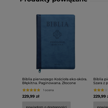
Biblia pierwszego Kościoła eko-skóra.
Biblia p
Błękitna. Paginowana. Złocone
Szara z 
brzegi.
zamek.
1 ocena
229,99 zł
229,99 
powiadom o dostępności
powia