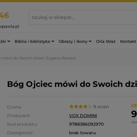
46
wpawla.pl
żki
Biblia i biblistyka
Obrazy i Ikony
Orla Straż
Kontakt
c mówi do Swoich dzieci. Eugenia Ravasio
Bóg Ojciec mówi do Swoich dzi
CE
9 ocen
Ocena:
9
Producent:
VOX DOMINI
za
Kod produktu:
9788386092970
Dostępność:
brak towaru