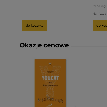
3,75 zł
Cena regu
3,50 zł
Najniższa
do koszyka
do kos
Okazje cenowe