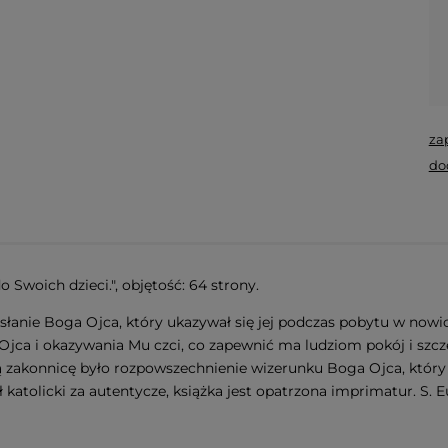
za
do
Swoich dzieci.", objętość: 64 strony.
słanie Boga Ojca, który ukazywał się jej podczas pobytu w nowicj
jca i okazywania Mu czci, co zapewnić ma ludziom pokój i szcz
zakonnicę było rozpowszechnienie wizerunku Boga Ojca, który z
 katolicki za autentycze, książka jest opatrzona imprimatur. S. 