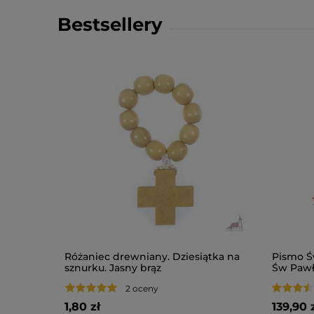
Bestsellery
-
10
%
a skrócona
Różaniec drewniany. Dziesiątka na
Pismo Ś
sznurku. Jasny brąz
Św Pawł
2 oceny
1,80 zł
139,90 