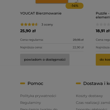
-
14
%
YOUCAT Bierzmowanie
Puzzle -
elemen
3 oceny
25,90 zł
18,91 zł
Cena regularna:
29,95 zł
Cena regu
Najniższa cena:
22,90 zł
Najniższa
powiadom o dostępności
do ko
Pomoc
Dostawa i k
Polityka prywatności
Koszty dostawy
Regulaminy
Czas realizacji zam
Regulamin (ważny do
Sposoby płatności