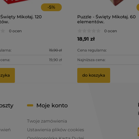
-
5
%
 Święty Mikołaj. 120
Puzzle - Święty Mikołaj. 60
tów.
elementów.
0 ocen
0 ocen
18,91 zł
larna:
19,90 zł
Cena regularna:
 cena:
19,90 zł
Najniższa cena:
szyka
do koszyka
oszty
Moje konto
Twoje zamówienia
ówień
Ustawienia plików cookies
Ogólnopolska Karta Dużej