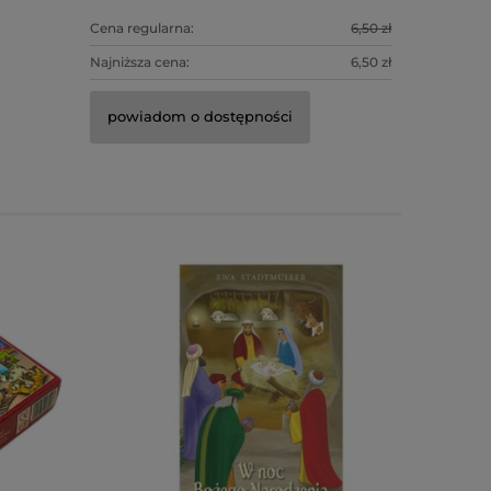
Cena regularna:
6,50 zł
Cena regula
Najniższa cena:
6,50 zł
Najniższa c
powiadom o dostępności
do kosz