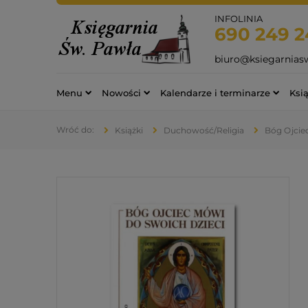
INFOLINIA
690 249 2
biuro@ksiegarnias
Menu
Nowości
Kalendarze i terminarze
Ksią
Książki
Duchowość/Religia
Bóg Ojcie