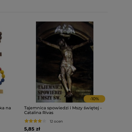
-
10
%
ka na
Tajemnica spowiedzi i Mszy świętej -
Ewangelia
Catalina Rivas
Życie. Ma
12 ocen
5,85 zł
12,75 zł