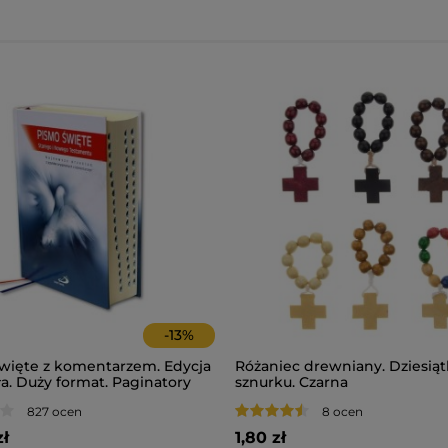
-
13
%
więte z komentarzem. Edycja
Różaniec drewniany. Dziesiąt
a. Duży format. Paginatory
sznurku. Czarna
827 ocen
8 ocen
zł
1,80 zł