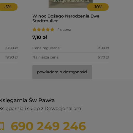
-
5
%
-
10
%
W noc Bożego Narodzenia Ewa
Stadtmuller
1 ocena
7,10 zł
19,90 zł
Cena regularna:
7,90 zł
19,90 zł
Najniższa cena:
6,70 zł
powiadom o dostępności
Księgarnia Św Pawła
Księgarnia i sklep z Dewocjonaliami
690 249 246