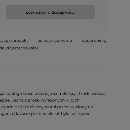
powiadom o dostępności
pytaj o produkt
poleć znajomemu
dodaj opinię
daj do przechowalni
acie. Jego treść przepojona miłością i troskliwością
ęście. Jedną z próśb wyrażonych w tych
godnie z jej opisem, został przedstawiony na
Eugenia Ravasio przez wiele lat była następnie