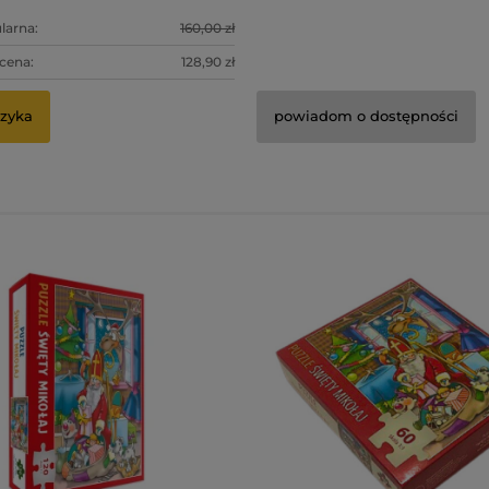
larna:
160,00 zł
 cena:
128,90 zł
zyka
powiadom o dostępności