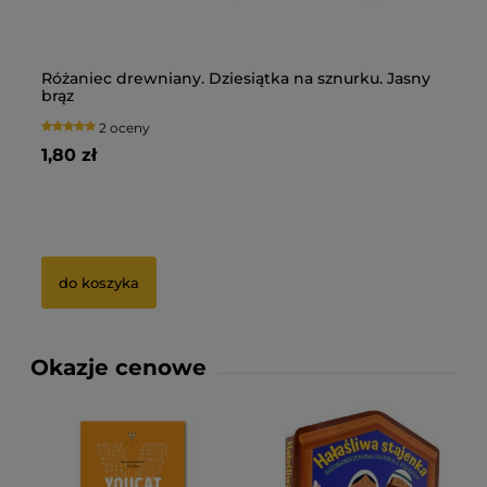
Różaniec drewniany. Dziesiątka na sznurku. Jasny
Pi
brąz
Du
2 oceny
1,80 zł
13
5 zł
Ce
0 zł
Na
do koszyka
Okazje cenowe