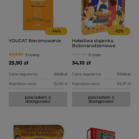
-
14
%
-
10
%
YOUCAT Bierzmowanie
Hałaśliwa stajenka.
Bożonarodzeniowa
historia z dźwiękiem
3 oceny
0 ocen
25,90 zł
34,10 zł
Cena regularna:
29,95 zł
Cena regularna:
37,90 zł
Najniższa cena:
22,90 zł
Najniższa cena:
32,97 zł
powiadom o
powiadom o
dostępności
dostępności