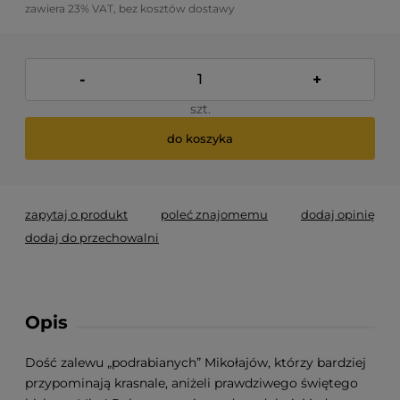
zawiera 23% VAT, bez kosztów dostawy
-
+
szt.
do koszyka
zapytaj o produkt
poleć znajomemu
dodaj opinię
dodaj do przechowalni
Opis
Dość zalewu „podrabianych” Mikołajów, którzy bardziej
przypominają krasnale, aniżeli prawdziwego świętego