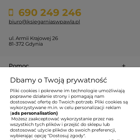
690 249 246
biuro@ksiegarniaswpawla.pl
ul. Armii Krajowej 26
81-372 Gdynia
Pomoc
Dbamy o Twoją prywatność
Dostawa i koszty
Pliki cookies i pokrewne im technologie umożliwiają
poprawne działanie strony i pomagają nam
Moje konto
dostosować ofertę do Twoich potrzeb. Pliki cookies są
wykorzystywane m.in. w celu personalizacji reklam
(
ads personalisation)
Gwarancja i zwroty
Możesz zaakceptować wykorzystanie przez nas
wszystkich tych plików i przejść do sklepu lub
dostosować użycie plików do swoich preferencji,
wybierając opcję "Dostosuj zgody".
O firmie