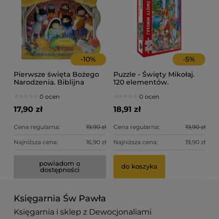
-
10
%
-
5
%
Pierwsze święta Bożego
Puzzle - Święty Mikołaj.
Narodzenia. Biblijna
120 elementów.
historia z otwieranymi
0 ocen
0 ocen
okienkami.
17,90 zł
18,91 zł
Cena regularna:
19,90 zł
Cena regularna:
19,90 zł
Najniższa cena:
16,90 zł
Najniższa cena:
19,90 zł
powiadom o
do koszyka
dostępności
Księgarnia Św Pawła
Księgarnia i sklep z Dewocjonaliami