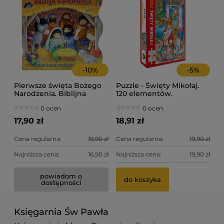
-
10
%
-
5
%
Pierwsze święta Bożego
Puzzle - Święty Mikołaj.
Narodzenia. Biblijna
120 elementów.
historia z otwieranymi
0 ocen
0 ocen
okienkami.
17,90 zł
18,91 zł
Cena regularna:
19,90 zł
Cena regularna:
19,90 zł
Najniższa cena:
16,90 zł
Najniższa cena:
19,90 zł
powiadom o
do koszyka
dostępności
Księgarnia Św Pawła