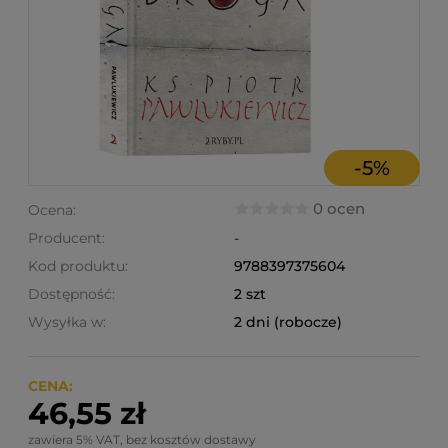
-
5
%
0 ocen
Ocena:
Producent:
-
Kod produktu:
9788397375604
Dostępność:
2 szt
Wysyłka w:
2 dni (robocze)
CENA:
46,55 zł
zawiera 5% VAT, bez kosztów dostawy