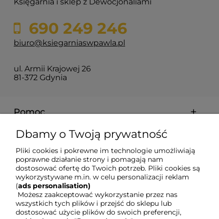
Księgarnia i sklep z Dewocjonaliami
690 249 246
biuro@ksiegarniaswpawla.pl
ul. Armii Krajowej 26
81-372 Gdynia
Pomoc
Dbamy o Twoją prywatność
Dostawa i koszty
Pliki cookies i pokrewne im technologie umożliwiają
poprawne działanie strony i pomagają nam
Moje konto
dostosować ofertę do Twoich potrzeb. Pliki cookies są
wykorzystywane m.in. w celu personalizacji reklam
(
ads personalisation)
Możesz zaakceptować wykorzystanie przez nas
Gwarancja i zwroty
wszystkich tych plików i przejść do sklepu lub
dostosować użycie plików do swoich preferencji,