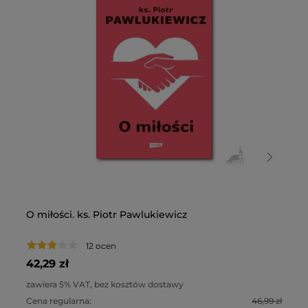
O miłości. ks. Piotr Pawlukiewicz
Ka
12 ocen
42,29 zł
24
zawiera 5% VAT, bez kosztów dostawy
za
Cena regularna:
46,99 zł
Ce