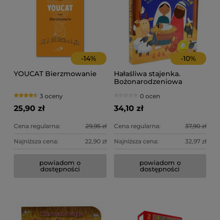
-
14
%
-
10
%
YOUCAT Bierzmowanie
Hałaśliwa stajenka.
Bożonarodzeniowa
historia z dźwiękiem
3 oceny
0 ocen
25,90 zł
34,10 zł
Cena regularna:
29,95 zł
Cena regularna:
37,90 zł
Najniższa cena:
22,90 zł
Najniższa cena:
32,97 zł
powiadom o
powiadom o
dostępności
dostępności