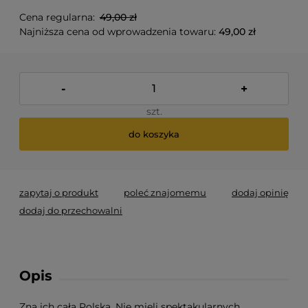
Cena regularna:
49,00 zł
Najniższa cena od wprowadzenia towaru:
49,00 zł
-
+
szt.
do koszyka
zapytaj o produkt
poleć znajomemu
dodaj opinię
dodaj do przechowalni
Opis
Zna ich cała Polska. Nie mieli spektakularnych