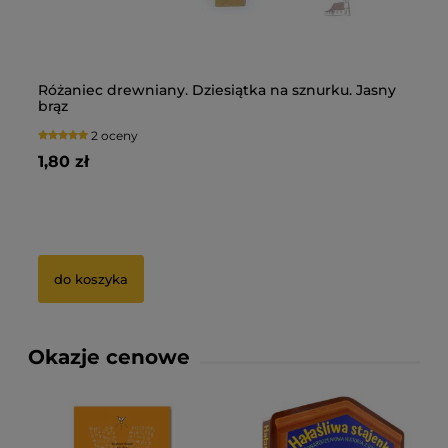
Różaniec drewniany. Dziesiątka na sznurku. Jasny
Pi
brąz
Du
2 oceny
1,80 zł
13
5 zł
Ce
0 zł
Na
do koszyka
Okazje cenowe