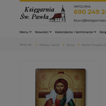
INFOLINIA
690 249 2
biuro@ksiegarnias
Menu
Nowości
Kalendarze i terminarze
Ksią
Obrazy i Ikony
Ikony
Ikona Chrystus D