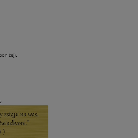
oniżej).