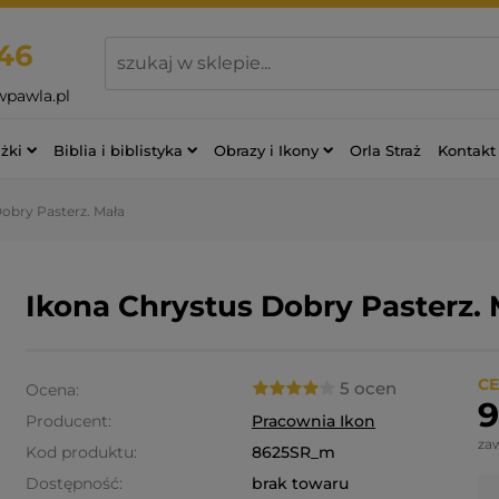
46
wpawla.pl
żki
Biblia i biblistyka
Obrazy i Ikony
Orla Straż
Kontakt
obry Pasterz. Mała
Ikona Chrystus Dobry Pasterz. 
CE
5 ocen
Ocena:
9
Producent:
Pracownia Ikon
za
Kod produktu:
8625SR_m
Dostępność:
brak towaru