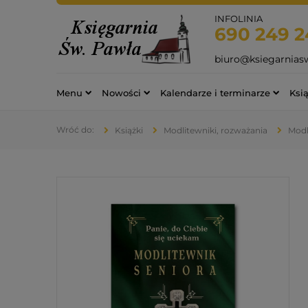
INFOLINIA
690 249 2
biuro@ksiegarnias
Menu
Nowości
Kalendarze i terminarze
Ksią
Książki
Modlitewniki, rozważania
Modl