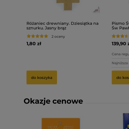
-
10
%
a skrócona
Różaniec drewniany. Dziesiątka na
Pismo Ś
sznurku. Jasny brąz
Św Pawł
2 oceny
1,80 zł
139,90 
3,75 zł
Cena regu
3,50 zł
Najniższa
do koszyka
do kos
Okazje cenowe