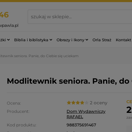
46
wpawla.pl
żki
Biblia i biblistyka
Obrazy i Ikony
Orla Straż
Kontakt
itewnik seniora. Panie, do Ciebie się uciekam
Modlitewnik seniora. Panie, do
CE
2 oceny
Ocena:
2
Producent:
Dom Wydawniczy
RAFAEL
za
Kod produktu:
988375691467