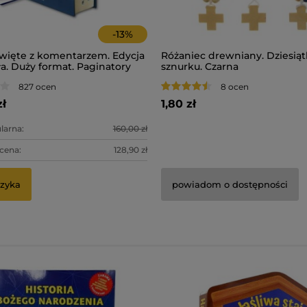
-
13
%
więte z komentarzem. Edycja
Różaniec drewniany. Dziesiąt
a. Duży format. Paginatory
sznurku. Czarna
827 ocen
8 ocen
zł
1,80 zł
larna:
160,00 zł
 cena:
128,90 zł
zyka
powiadom o dostępności