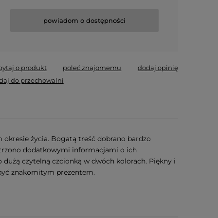
powiadom o dostępności
pytaj o produkt
poleć znajomemu
dodaj opinię
daj do przechowalni
okresie życia. Bogatą treść dobrano bardzo
atrzono dodatkowymi informacjami o ich
o dużą czytelną czcionką w dwóch kolorach. Piękny i
e być znakomitym prezentem.