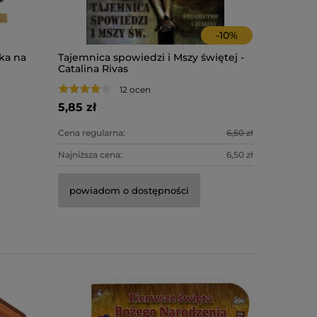
-
10
%
ka na
Tajemnica spowiedzi i Mszy świętej -
Ewangelia
Catalina Rivas
Życie. Ma
12 ocen
5,85 zł
12,75 zł
Cena regularna:
6,50 zł
Cena regula
Najniższa cena:
6,50 zł
Najniższa c
powiadom o dostępności
do kosz