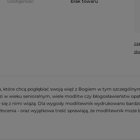
Dostępność:
brak towaru
za
do
które chcą pogłębiać swoją więź z Bogiem w tym szczególnym 
zi w wieku senioralnym, wiele modlitw czy błogosławieństw op
óre się z nimi wiążą. Dla wygody modlitewnik wydrukowano bardz
 złocenia - oraz wyjątkowa treść sprawiają, że modlitewnik moż