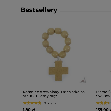
Bestsellery
-
10
%
a skrócona
Różaniec drewniany. Dziesiątka na
Pismo Ś
sznurku. Jasny brąz
Św Pawł
2 oceny
1,80 zł
139,90 