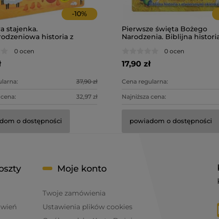
-
10
%
a stajenka.
Pierwsze święta Bożego
odzeniowa historia z
Narodzenia. Biblijna histori
iem
otwieranymi okienkami.
0 ocen
0 ocen
ł
17,90 zł
larna:
37,90 zł
Cena regularna:
 cena:
32,97 zł
Najniższa cena:
dom o dostępności
powiadom o dostępności
oszty
Moje konto
Twoje zamówienia
ówień
Ustawienia plików cookies