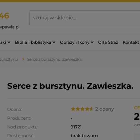
46
wpawla.pl
żki
Biblia i biblistyka
Obrazy i Ikony
Orla Straż
Kontakt
 bursztynu
Serce z bursztynu. Zawieszka.
Serce z bursztynu. Zawieszka.
CE
2 oceny
Ocena:
2
Producent:
-
za
Kod produktu:
91721
Dostępność:
brak towaru