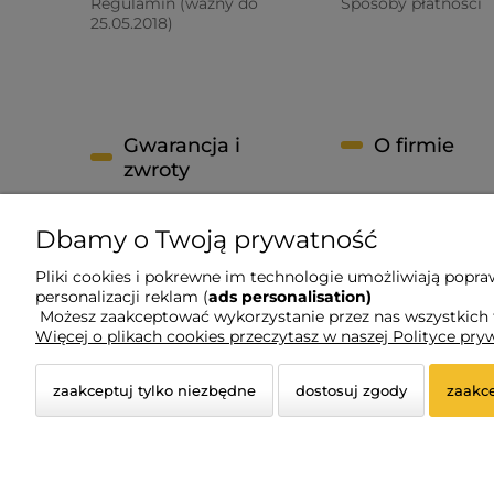
Regulamin (ważny do
Sposoby płatności
25.05.2018)
Gwarancja i
O firmie
zwroty
Kontakt
Zwroty i reklamacje
Nasze Księgarnie
Dbamy o Twoją prywatność
Odstąpienie od umowy
Kontakt
Pliki cookies i pokrewne im technologie umożliwiają popra
Informacje o firmie
personalizacji reklam (
ads personalisation)
Możesz zaakceptować wykorzystanie przez nas wszystkich ty
Linki
Więcej o plikach cookies przeczytasz w naszej Polityce pry
zaakceptuj tylko niezbędne
dostosuj zgody
zaakce
© 2026 www.ksiegarniaswpawla.pl. Wszelkie prawa z
Styl graficzny i aplikacje ShopGadget.pl
Sklep intern