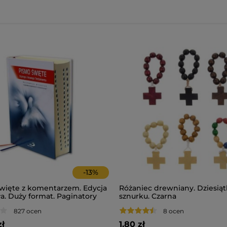
-
13
%
więte z komentarzem. Edycja
Różaniec drewniany. Dziesiąt
a. Duży format. Paginatory
sznurku. Czarna
827 ocen
8 ocen
zł
1,80 zł