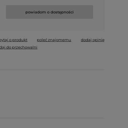
powiadom o dostępności
pytaj o produkt
poleć znajomemu
dodaj opinię
daj do przechowalni