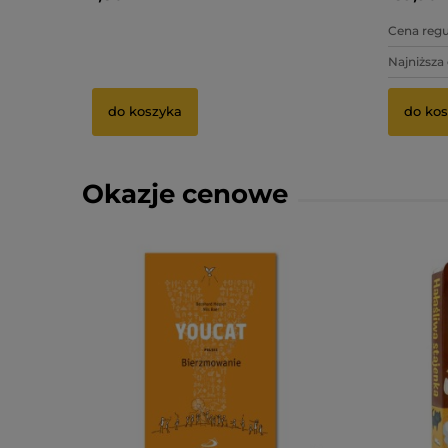
3,75 zł
Cena regu
3,50 zł
Najniższa
do koszyka
do kos
Okazje cenowe