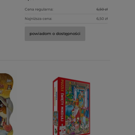
Cena regularna:
6,50 zł
Cena regula
Najniższa cena:
6,50 zł
Najniższa c
powiadom o dostępności
powiado