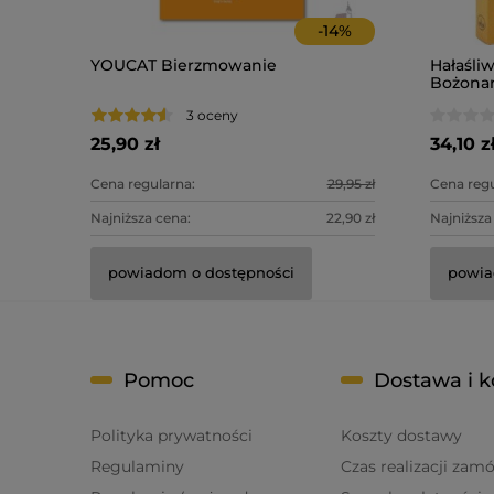
-
14
%
YOUCAT Bierzmowanie
Hałaśliw
Bożonar
dźwięk
3 oceny
25,90 zł
34,10 z
Cena regularna:
29,95 zł
Cena regu
Najniższa cena:
22,90 zł
Najniższa
powiadom o dostępności
powia
Pomoc
Dostawa i k
Polityka prywatności
Koszty dostawy
Regulaminy
Czas realizacji zam