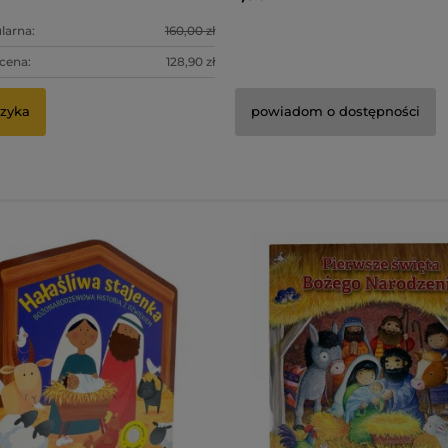
larna:
160,00 zł
 cena:
128,90 zł
zyka
powiadom o dostępności