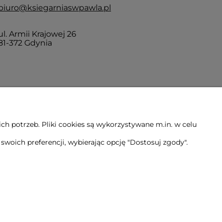
biuro@ksiegarniaswpawla.pl
ul. Armii Krajowej 26
81-372 Gdynia
h potrzeb. Pliki cookies są wykorzystywane m.in. w celu
woich preferencji, wybierając opcję "Dostosuj zgody".