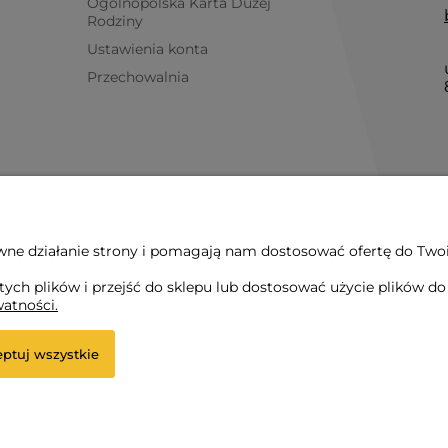
Ogólnopolska Karta Dużej
Rodziny
Ustawienia konta
Przechowalnia
wne działanie strony i pomagają nam dostosować ofertę do Twoic
ch plików i przejść do sklepu lub dostosować użycie plików do s
watności.
ptuj wszystkie
astrzeżone.
etowy Shoper Premium