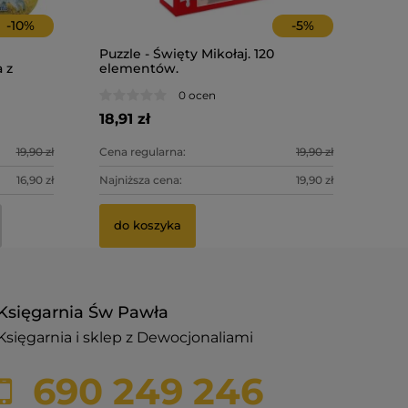
-
10
%
-
5
%
Puzzle - Święty Mikołaj. 120
a z
elementów.
0 ocen
18,91 zł
19,90 zł
Cena regularna:
19,90 zł
16,90 zł
Najniższa cena:
19,90 zł
do koszyka
Księgarnia Św Pawła
Księgarnia i sklep z Dewocjonaliami
690 249 246