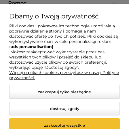
Pomoc
Dbamy o Twoją prywatność
Dostawa i koszty
Pliki cookies i pokrewne im technologie umożliwiają
poprawne działanie strony i pomagają nam
Moje konto
dostosować ofertę do Twoich potrzeb. Pliki cookies są
wykorzystywane m.in. w celu personalizacji reklam
(
ads personalisation)
Możesz zaakceptować wykorzystanie przez nas
Gwarancja i zwroty
wszystkich tych plików i przejść do sklepu lub
dostosować użycie plików do swoich preferencji,
wybierając opcję "Dostosuj zgody".
O firmie
Więcej o plikach cookies przeczytasz w naszej Polityce
prywatności.
zaakceptuj tylko niezbędne
dostosuj zgody
zaakceptuj wszystkie
© 2026 www.ksiegarniaswpawla.pl. Wszelkie prawa