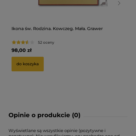
Ikona św. Rodzina. Kowczeg. Mała. Grawer
Ik
Sa
52 oceny
98,00 zł
25
do koszyka
Opinie o produkcie (0)
Wyświetlane są wszystkie opinie (pozytywne i
negatywne). Nie weryfikujemy, czy pochodzą one od