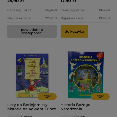
25,90 zł
17,90 zł
Cena regularna:
29,95 zł
Cena regularna:
19,90 zł
Najniższa cena:
22,90 zł
Najniższa cena:
19,90 zł
powiadom o
do koszyka
dostępności
-
10
%
-
10
%
Listy do Betlejem czyli
Historia Bożego
historie na Adwent i Boże
Narodzenia
Narodzenie. Dominika
0 ocen
0 ocen