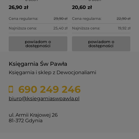
Stadnicka-Strzembosz
26,90 zł
20,60 zł
Cena regularna:
29,90 zł
Cena regularna:
22,90 zł
Najniższa cena:
25,40 zł
Najniższa cena:
19,92 zł
powiadom o
powiadom o
dostępności
dostępności
Księgarnia Św Pawła
Księgarnia i sklep z Dewocjonaliami
690 249 246
biuro@ksiegarniaswpawla.pl
ul. Armii Krajowej 26
81-372 Gdynia