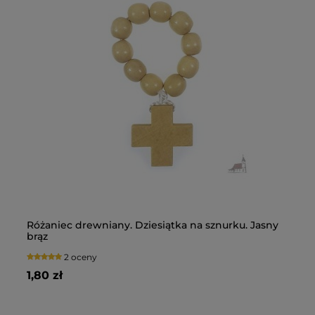
Różaniec drewniany. Dziesiątka na sznurku. Jasny
Pi
brąz
Du
2 oceny
1,80 zł
13
5 zł
Ce