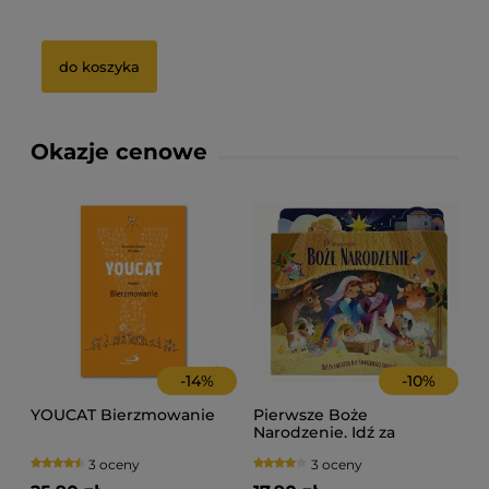
0 zł
Na
do koszyka
Okazje cenowe
-
14
%
-
10
%
YOUCAT Bierzmowanie
Pierwsze Boże
Narodzenie. Idź za
gwiazdą do światłości
3 oceny
3 oceny
świata!