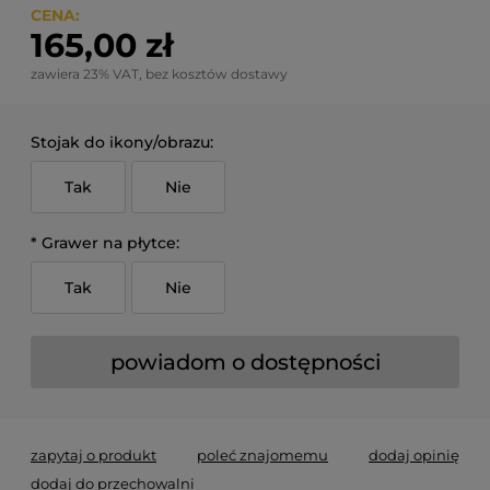
CENA:
165,00 zł
zawiera 23% VAT, bez kosztów dostawy
Stojak do ikony/obrazu:
Tak
Nie
*
Grawer na płytce:
Tak
Nie
powiadom o dostępności
zapytaj o produkt
poleć znajomemu
dodaj opinię
dodaj do przechowalni