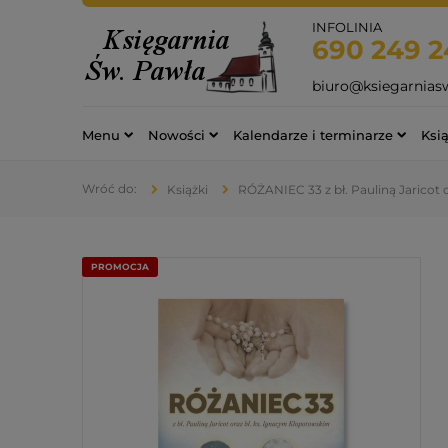
INFOLINIA
690 249 2
biuro@ksiegarnias
Menu
Nowości
Kalendarze i terminarze
Ksią
Książki
RÓŻANIEC 33 z bł. Pauliną Jaricot
PROMOCJA