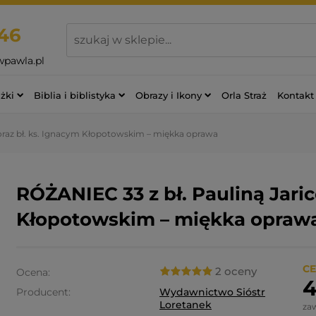
46
wpawla.pl
żki
Biblia i biblistyka
Obrazy i Ikony
Orla Straż
Kontakt
 oraz bł. ks. Ignacym Kłopotowskim – miękka oprawa
RÓŻANIEC 33 z bł. Pauliną Jaric
Kłopotowskim – miękka opraw
CE
2 oceny
Ocena:
4
Producent:
Wydawnictwo Sióstr
Loretanek
za