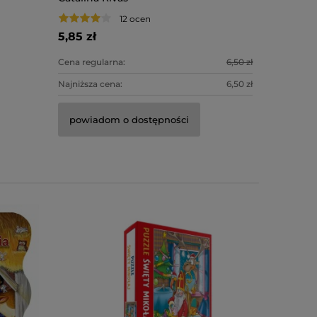
miękka o
12 ocen
5,85 zł
49,90 zł
Cena regularna:
6,50 zł
Cena regula
Najniższa cena:
6,50 zł
Najniższa c
powiadom o dostępności
powiado