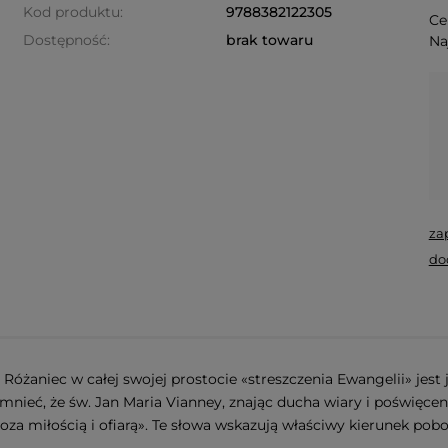
Kod produktu:
9788382122305
Ce
Dostępność:
brak towaru
Na
za
do
e Różaniec w całej swojej prostocie «streszczenia Ewangelii» jes
ieć, że św. Jan Maria Vianney, znając ducha wiary i poświęcenia 
oza miłością i ofiarą». Te słowa wskazują właściwy kierunek pobo