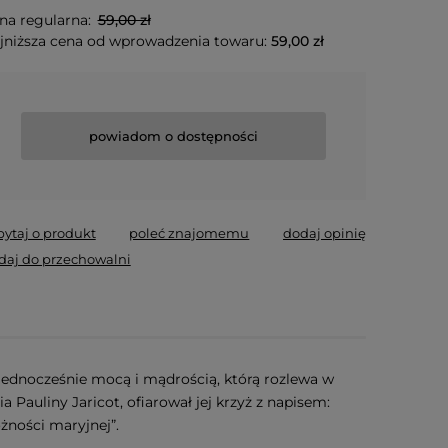
na regularna:
59,00 zł
jniższa cena od wprowadzenia towaru:
59,00 zł
powiadom o dostępności
pytaj o produkt
poleć znajomemu
dodaj opinię
daj do przechowalni
t jednocześnie mocą i mądrością, którą rozlewa w
Pauliny Jaricot, ofiarował jej krzyż z napisem:
żności maryjnej”.