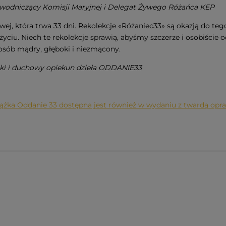
wodniczący Komisji Maryjnej i Delegat Żywego Różańca KEP
j, która trwa 33 dni. Rekolekcje «Różaniec33» są okazją do te
życiu. Niech te rekolekcje sprawią, abyśmy szczerze i osobiście
osób mądry, głęboki i niezmącony.
ski i duchowy opiekun dzieła ODDANIE33
ążka Oddanie 33 dostępna jest również w wydaniu z twardą opr