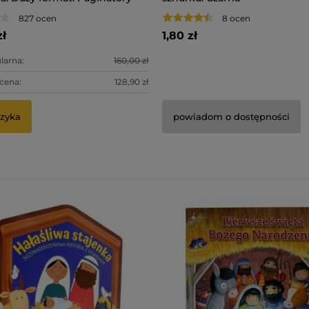
827 ocen
8 ocen
zł
1,80 zł
larna:
160,00 zł
 cena:
128,90 zł
zyka
powiadom o dostępności