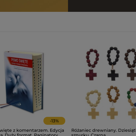
-
13
%
więte z komentarzem. Edycja
Różaniec drewniany. Dziesiąt
a. Duży format. Paginatory
sznurku. Czarna