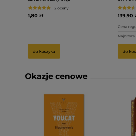
2 oceny
1,80 zł
139,90 
3,75 zł
Cena regu
3,50 zł
Najniższa
do koszyka
do kos
Okazje cenowe