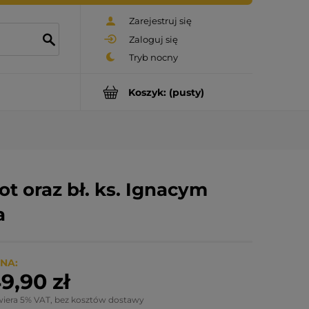
Zarejestruj się
Zaloguj się
Koszyk:
(pusty)
ot oraz bł. ks. Ignacym
a
NA:
9,90 zł
wiera 5% VAT, bez kosztów dostawy