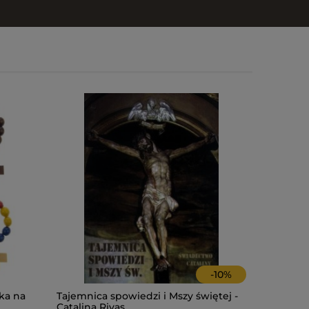
-
10
%
ka na
Tajemnica spowiedzi i Mszy świętej -
RÓŻANIEC 
Catalina Rivas
bł. ks. I