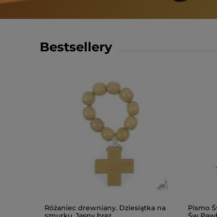
Bestsellery
-
10
%
a skrócona
Różaniec drewniany. Dziesiątka na
Pismo Ś
sznurku. Jasny brąz
Św Pawł