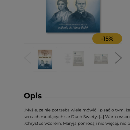
-
15
%
Opis
„Myślę, że nie potrzeba wiele mówić i pisać o tym, ż
sercach modlących się Duch Święty. […] Warto wspomn
„Chrystus wzorem, Maryja pomocą i nic więcej, nic p