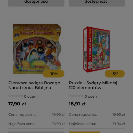
dostępności
dostępności
-
10
%
-
5
%
Pierwsze święta Bożego
Puzzle - Święty Mikołaj.
Narodzenia. Biblijna
120 elementów.
historia z otwieranymi
0 ocen
0 ocen
okienkami.
17,90 zł
18,91 zł
Cena regularna:
19,90 zł
Cena regularna:
19,90 zł
Najniższa cena:
16,90 zł
Najniższa cena:
19,90 zł