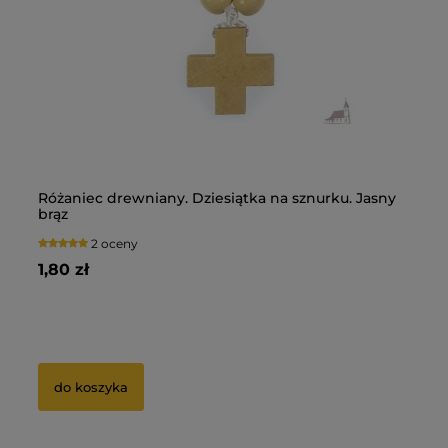
Różaniec drewniany. Dziesiątka na sznurku. Jasny
Pi
brąz
Du
2 oceny
1,80 zł
13
5 zł
Ce
0 zł
Na
do koszyka