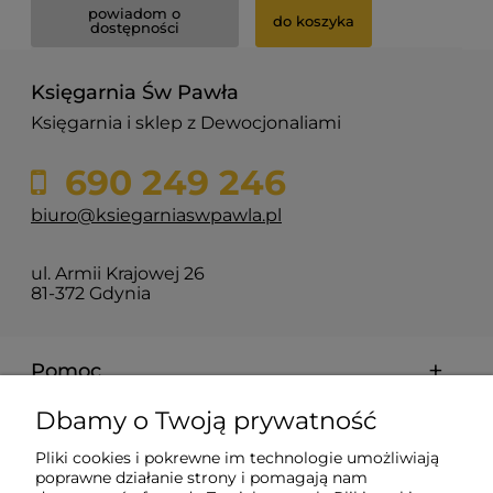
powiadom o
do koszyka
dostępności
Księgarnia Św Pawła
Księgarnia i sklep z Dewocjonaliami
690 249 246
biuro@ksiegarniaswpawla.pl
ul. Armii Krajowej 26
81-372 Gdynia
Pomoc
Dbamy o Twoją prywatność
Dostawa i koszty
Pliki cookies i pokrewne im technologie umożliwiają
poprawne działanie strony i pomagają nam