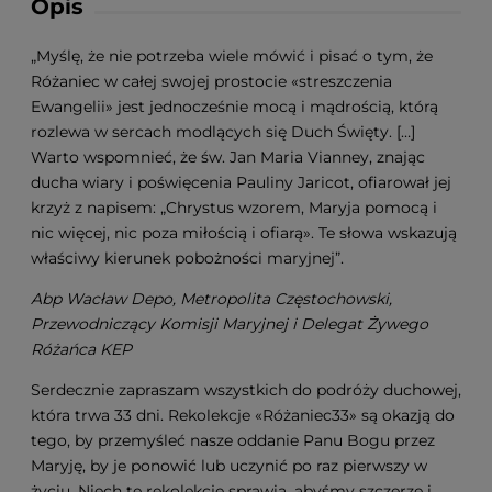
Opis
„Myślę, że nie potrzeba wiele mówić i pisać o tym, że
Różaniec w całej swojej prostocie «streszczenia
Ewangelii» jest jednocześnie mocą i mądrością, którą
rozlewa w sercach modlących się Duch Święty. […]
Warto wspomnieć, że św. Jan Maria Vianney, znając
ducha wiary i poświęcenia Pauliny Jaricot, ofiarował jej
krzyż z napisem: „Chrystus wzorem, Maryja pomocą i
nic więcej, nic poza miłością i ofiarą». Te słowa wskazują
właściwy kierunek pobożności maryjnej”.
Abp Wacław Depo, Metropolita Częstochowski,
Przewodniczący Komisji Maryjnej i Delegat Żywego
Różańca KEP
Serdecznie zapraszam wszystkich do podróży duchowej,
która trwa 33 dni. Rekolekcje «Różaniec33» są okazją do
tego, by przemyśleć nasze oddanie Panu Bogu przez
Maryję, by je ponowić lub uczynić po raz pierwszy w
życiu. Niech te rekolekcje sprawią, abyśmy szczerze i