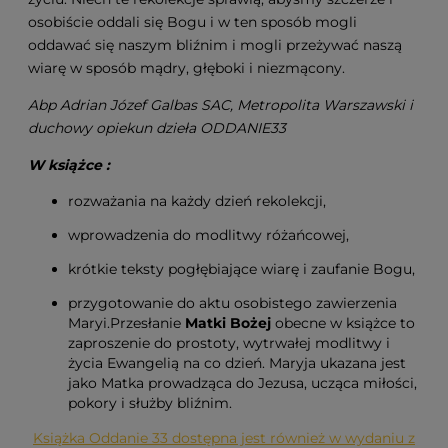
osobiście oddali się Bogu i w ten sposób mogli
oddawać się naszym bliźnim i mogli przeżywać naszą
wiarę w sposób mądry, głęboki i niezmącony.
Abp Adrian Józef Galbas SAC, Metropolita Warszawski i
duchowy opiekun dzieła ODDANIE33
W książce :
rozważania na każdy dzień rekolekcji,
wprowadzenia do modlitwy różańcowej,
krótkie teksty pogłębiające wiarę i zaufanie Bogu,
przygotowanie do aktu osobistego zawierzenia
Maryi.Przesłanie
Matki Bożej
obecne w książce to
zaproszenie do prostoty, wytrwałej modlitwy i
życia Ewangelią na co dzień. Maryja ukazana jest
jako Matka prowadząca do Jezusa, ucząca miłości,
pokory i służby bliźnim.
Książka Oddanie 33 dostępna jest również w wydaniu z