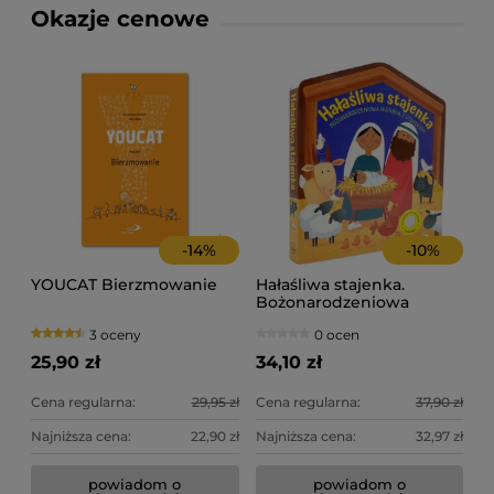
Okazje cenowe
-
14
%
-
10
%
YOUCAT Bierzmowanie
Hałaśliwa stajenka.
Bożonarodzeniowa
historia z dźwiękiem
3 oceny
0 ocen
25,90 zł
34,10 zł
Cena regularna:
29,95 zł
Cena regularna:
37,90 zł
Najniższa cena:
22,90 zł
Najniższa cena:
32,97 zł
powiadom o
powiadom o